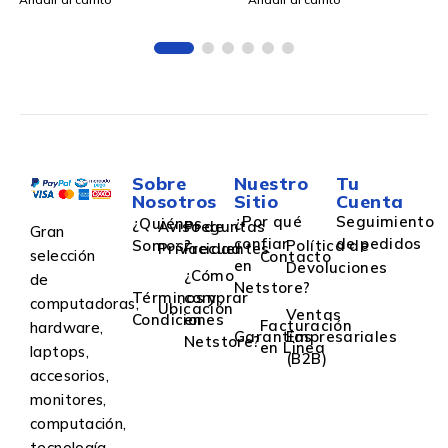
Sobre
Nuestro
Tu
Nosotros
Sitio
Cuenta
¿Por qué
Seguimiento
¿Quiénes
Aviso de
Preguntas
Gran
confiar
de pedidos
Somos?
Política de
Privacidad
Frecuentes
selección
Contacto
en
Devoluciones
¿Cómo
de
Netstore?
Términos y
comprar
computadoras,
Ubicación
Ventas
Condiciones
en
Facturación
hardware,
Garantías
Empresariales
Netstore?
en Linea
laptops,
(B2B)
accesorios,
monitores,
computación,
tecnología,