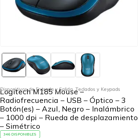
Dispositivos de Entrada y Salida
,
Teclados y Keypads
Logitech M185 Mouse –
Radiofrecuencia – USB – Óptico – 3
Botón(es) – Azul, Negro – Inalámbrico
– 1000 dpi – Rueda de desplazamiento
– Simétrico
346 DISPONIBLES