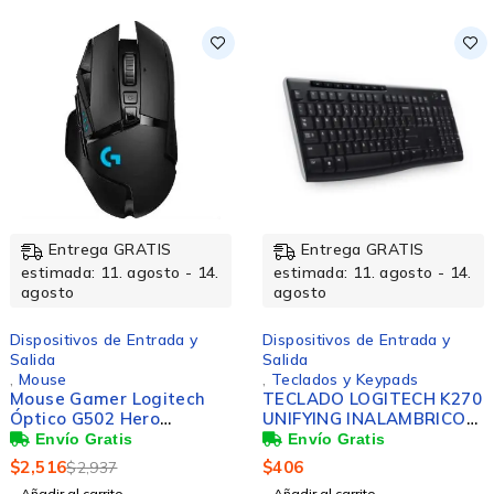
Entrega GRATIS
Entrega GRATIS
estimada: 11. agosto - 14.
estimada: 11. agosto - 14.
agosto
agosto
Dispositivos de Entrada y
Dispositivos de Entrada y
Salida
Salida
,
Teclados y Keypads
,
Teclados y Keypads
TECLADO LOGITECH K270
Teclado Logitech K120,
UNIFYING INALAMBRICO
USB, Alámbrico, Negro
PC
(Español)
$
406
$
227
Añadir al carrito
Añadir al carrito