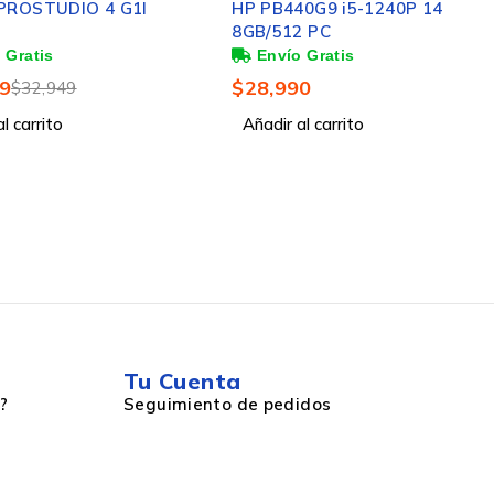
PROSTUDIO 4 G1I
HP PB440G9 i5-1240P 14
8GB/512 PC
9
$
28,990
$
32,949
l carrito
Añadir al carrito
Tu Cuenta
?
Seguimiento de pedidos