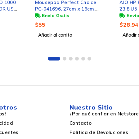
SSD
O 1000
Mousepad Perfect Choice
AIO HP 
OR USB,
PC-041696, 27cm x 16cm,
23.8 U5
SEÑO
Grosor 50mm,
RIAS
Negro/Naranja - Incluye Skin
PCI Express 4.0
$
55
$
28,94
para Laptop
Añadir al carrito
Añadir a
512GB
Si
1
otros
Nuestro Sitio
Si
os?
¿Por qué confiar en Netstore
acidad
Contacto
512GB
cuentes
Política de Devoluciones