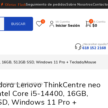
Seguimiento de pedidos
Sobre Nosotros
Contacto
Ofertas Flash
0
0
Mi Cuenta
Mi Carrito
Iniciar Sesión
$
0
¿Necesitar ayuda?
618 152 2168
0, 16GB, 512GB SSD, Windows 11 Pro + Teclado/Mouse
ora Lenovo ThinkCentre neo
putadoras de Escritorio
ntel Core i5-14400, 16GB,
D, Windows 11 Pro +