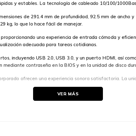
ápidas y estables. La tecnología de cableado 10/100/1000Bas
dimensiones de 291.4 mm de profundidad, 92.5 mm de ancho y 33
29 kg, lo que lo hace fácil de manejar.
s, proporcionando una experiencia de entrada cómoda y efici
ualización adecuada para tareas cotidianas.
ertos, incluyendo USB 2.0, USB 3.0, y un puerto HDMI, así com
 mediante contraseña en la BIOS y en la unidad de disco dur
ncorporado ofrecen una experiencia sonora satisfactoria. La u
VER MÁS
2XG001PLS es una opción ideal para quienes buscan un equi
ferentes entornos.