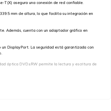
e-T(X) asegura una conexión de red confiable.
9.5 mm de altura, lo que facilita su integración en
ente. Además, cuenta con un adaptador gráfico en
o un DisplayPort. La seguridad está garantizada con
o.
nidad óptica DVD±RW permite la lectura y escritura de
po potente y confiable, adecuado para el trabajo y