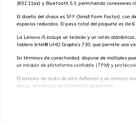
(802.11ax) y Bluetooth 5.3, permitiendo conexiones r
El diseño del chasis es SFF (Small Form Factor), con 
espacios reducidos. El peso total del paquete es de 6.
La Lenovo i5 incluye un teclado y un ratón alámbrico
tablero Intel® UHD Graphics 730, que permite una vis
En términos de conectividad, dispone de múltiples pu
un módulo de plataforma confiable (TPM) y protección
El sistema de audio de alta definición y un altavoz i
discos, añadiendo versatilidad al dispositivo.
La Lenovo i5 16GB 512GB SSD W11 + Teclado/Mouse 1
el entretenimiento, con un diseño que se adapta a di
Especificaciones: