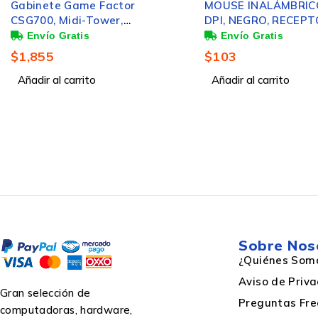
Unidad de almacenamiento
Gabinete Game Factor
MOUSE INALÁMBRIC
CSG700, Midi-Tower,
DPI, NEGRO, RECEPT
ATX/EATX/Micro-ATX/Mini-
PLUG AND PLAY, DI
ITX, USB 2.0/3.0, sin Fuente,
ERGONÓMICO, BATE
Interfaz
$
1,855
$
103
sin Ventiladores Instalados,
INCLUIDAS
Blanco
Añadir al carrito
Añadir al carrito
Capacidad total de almacenaje
Tarjeta de lectura integrada
Número de unidades SSD instalados
Sobre Nos
NVMe
¿Quiénes Som
Aviso de Priv
Gran selección de
Capacidad total SSD
Preguntas Fre
computadoras, hardware,