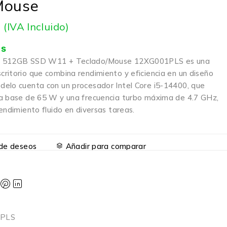
Mouse
8
(IVA Incluido)
is
B 512GB SSD W11 + Teclado/Mouse 12XG001PLS es una
ritorio que combina rendimiento y eficiencia en un diseño
elo cuenta con un procesador Intel Core i5-14400, que
a base de 65 W y una frecuencia turbo máxima de 4.7 GHz,
endimiento fluido en diversas tareas.
a de deseos
Añadir para comparar
1PLS