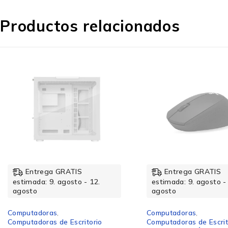
Productos relacionados
Medios de almacenaje
Factor de formato SSD
Tamaño de la SSD M.2
Número de unidades de almacenamiento
instaladas
Entrega GRATIS
Entrega GRATIS
estimada: 9. agosto - 12.
estimada: 9. agosto -
agosto
agosto
Capacidad total HDD
Computadoras
,
Computadoras
,
Computadoras de Escritorio
Computadoras de Escrit