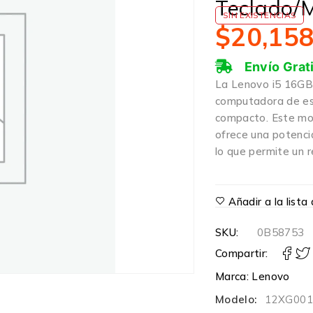
Teclado/
SIN EXISTENCIAS
$
20,15
Envío Grat
La Lenovo i5 16G
computadora de esc
compacto. Este mod
ofrece una potenci
lo que permite un r
Añadir a la list
SKU:
0B58753
Compartir:
Marca:
Lenovo
Modelo:
12XG00