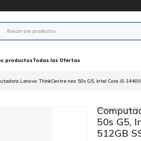
os productos
Todas las Ofertas
tadora Lenovo ThinkCentre neo 50s G5, Intel Core i5-1440
Computad
Computadoras
,
Com
50s G5, I
512GB SS