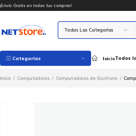
¡Envío Gratis en todas tus compras!
Todos l
Categorias
Inicio
Inicio
/
Computadoras
/
Computadoras de Escritorio
/
Compu