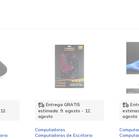
M.2
2280 (22 x 80 mm)
1
-12%
Entrega GRATIS
Ent
 12.
estimada: 9. agosto - 12.
estimad
agosto
agosto
No disponible
Computadoras
,
Computa
orio
Computadoras de Escritorio
Computad