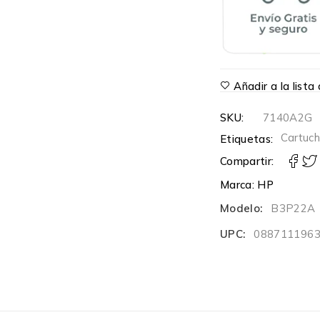
Añadir a la list
SKU:
7140A2G
Cartuc
Etiquetas:
Compartir:
Marca:
HP
Modelo:
B3P22A
UPC:
088711196