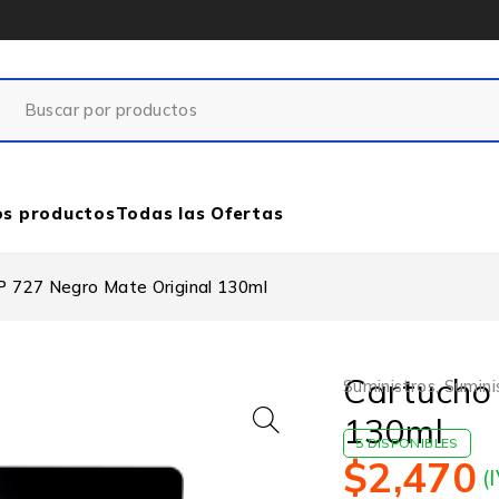
os productos
Todas las Ofertas
P 727 Negro Mate Original 130ml
Cartucho
Suministros
,
Sumini
130ml
5 DISPONIBLES
$
2,470
(