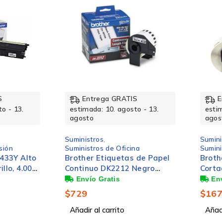
Condiciones ambientales
Intervalo de humedad relativa durante
almacenaje
Intervalo de temperatura operativa
Entrega GRATIS
Entrega GRATIS
estimada: 10. agosto - 13.
estimada: 10. agosto 
agosto
agosto
Intervalo de temperatura de almacenaje
Suministros
,
Suministros
,
Suministros de Oficina
Suministros de Oficina
Brother Etiquetas de Papel
Brother Etiqueta Pre
Continuo DK2212 Negro
Cortada DK-1201, 40
Desempeño
sobre Blanco, 62mm x 15.2m
Etiquetas
$
729
$
167
Añadir al carrito
Añadir al carrito
Tecnología de impresión