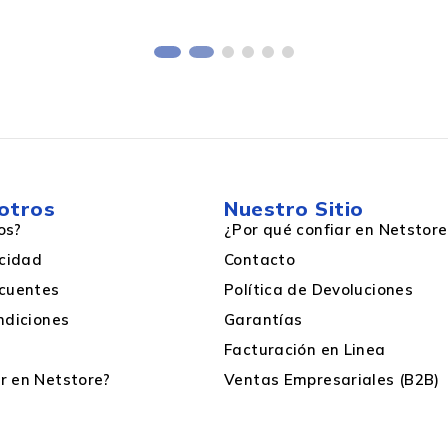
Negro Mate
otros
Nuestro Sitio
os?
¿Por qué confiar en Netstore
202 mm
acidad
Contacto
cuentes
Política de Devoluciones
129 mm
ndiciones
Garantías
Facturación en Linea
 en Netstore?
Ventas Empresariales (B2B)
250 g