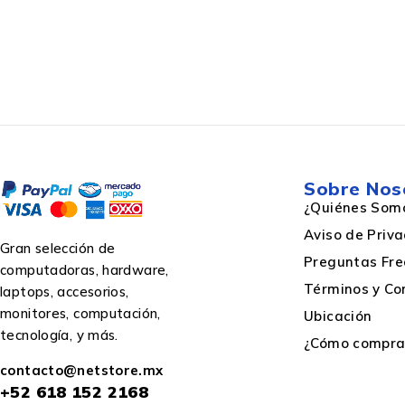
Colores de impresión
Empaquetado
Sobre Nos
¿Quiénes Som
Ancho del paquete
Aviso de Priv
Gran selección de
Preguntas Fre
computadoras, hardware,
Profundidad del paquete
Términos y Co
laptops, accesorios,
monitores, computación,
Ubicación
tecnología, y más.
¿Cómo comprar
Peso del paquete
contacto@netstore.mx
+52
618 152 2168