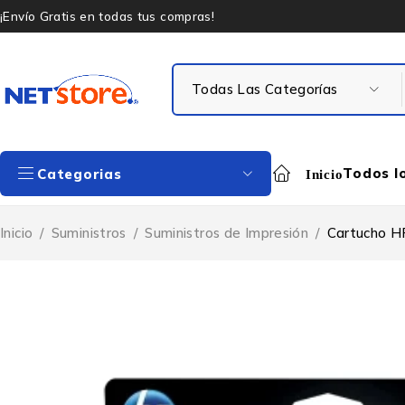
¡Envío Gratis en todas tus compras!
Todos l
Categorias
Inicio
Inicio
/
Suministros
/
Suministros de Impresión
/
Cartucho H