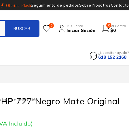
Seguimiento de pedidos
Sobre Nosotros
Contacto
Ofertas Flash
0
0
Mi Cuenta
Mi Carrito
Iniciar Sesión
$
0
¿Necesitar ayuda?
618 152 2168
 HP 727 Negro Mate Original
stros de Impresión
IVA Incluido)