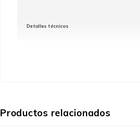
Detalles técnicos
Tipo
Contenido del embalaje
Productos relacionados
Cantidad por paquete