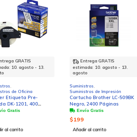
20 – 80%
5 – 40 °C
Entrega GRATIS
Ent
- 13.
estimada: 10. agosto - 13.
estimad
agosto
agosto
-25 – 55 °C
Suministros
,
Suminist
Suministros de Impresión
Suminist
-
Cartucho Brother LC-509BK
Tanque 
0
Negro, 2400 Páginas
BT5001Y
Página
$
199
$
193
Añadir al carrito
Añadir a
Inyección de Tinta