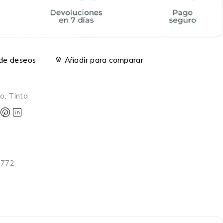
a de deseos
Añadir para comparar
ho
,
Tinta
3772