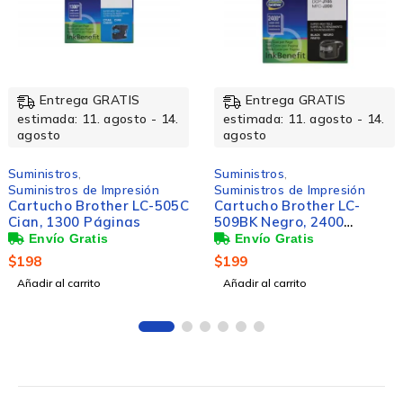
Entrega GRATIS
Entrega GRATIS
14.
estimada: 11. agosto - 14.
estimada: 11. agosto -
agosto
agosto
Suministros
,
Suministros
,
Suministros de Impresión
Suministros de Impresió
505C
Cartucho Brother LC-
Tanque de Tinta Bro
509BK Negro, 2400
BT5001Y Amarillo, 5
Páginas
Páginas
$
199
$
193
Añadir al carrito
Añadir al carrito