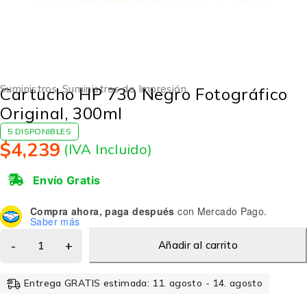
Suministros
,
Suministros de Impresión
Cartucho HP 730 Negro Fotográfico
Original, 300ml
5 DISPONIBLES
$
4,239
(IVA Incluido)
Envío Gratis
Compra ahora, paga después
con Mercado Pago.
Saber más
Añadir al carrito
Entrega GRATIS estimada: 11. agosto - 14. agosto