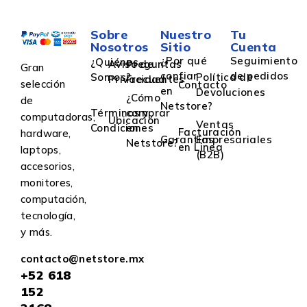
Sobre
Nuestro
Tu
Nosotros
Sitio
Cuenta
¿Por qué
Seguimiento
¿Quiénes
Aviso de
Preguntas
Gran
confiar
de pedidos
Somos?
Política de
Privacidad
Frecuentes
selección
Contacto
en
Devoluciones
¿Cómo
de
Netstore?
Términos y
comprar
computadoras,
Ubicación
Ventas
Condiciones
en
Facturación
hardware,
Garantías
Empresariales
Netstore?
en Linea
laptops,
(B2B)
accesorios,
monitores,
computación,
tecnología,
y más.
contacto@netstore.mx
+52
618
152