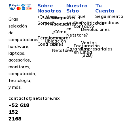
Sobre
Nuestro
Tu
Nosotros
Sitio
Cuenta
¿Por qué
Seguimiento
¿Quiénes
Aviso de
Preguntas
Gran
confiar
de pedidos
Somos?
Política de
Privacidad
Frecuentes
selección
Contacto
en
Devoluciones
¿Cómo
de
Netstore?
Términos y
comprar
computadoras,
Ubicación
Ventas
Condiciones
en
Facturación
hardware,
Garantías
Empresariales
Netstore?
en Linea
laptops,
(B2B)
accesorios,
monitores,
computación,
tecnología,
y más.
contacto@netstore.mx
+52
618
152
2168