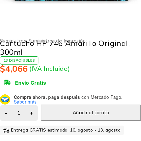
Suministros
,
Suministros de Impresión
Cartucho HP 746 Amarillo Original,
300ml
13 DISPONIBLES
$
4,066
(IVA Incluido)
Envío Gratis
Compra ahora, paga después
con Mercado Pago.
Saber más
Añadir al carrito
Entrega GRATIS estimada: 10. agosto - 13. agosto