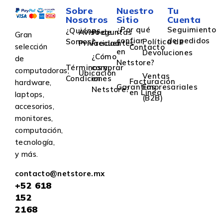
Sobre
Nuestro
Tu
Nosotros
Sitio
Cuenta
¿Por qué
Seguimiento
¿Quiénes
Aviso de
Preguntas
Gran
confiar
de pedidos
Somos?
Política de
Privacidad
Frecuentes
selección
Contacto
en
Devoluciones
¿Cómo
de
Netstore?
Términos y
comprar
computadoras,
Ubicación
Ventas
Condiciones
en
Facturación
hardware,
Garantías
Empresariales
Netstore?
en Linea
laptops,
(B2B)
accesorios,
monitores,
computación,
tecnología,
y más.
contacto@netstore.mx
+52
618
152
2168