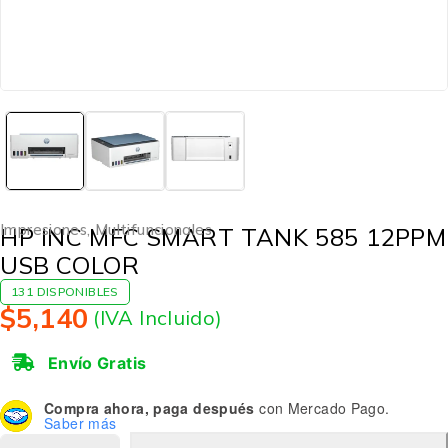
Impresiones
,
Multifuncionales
HP INC MFC SMART TANK 585 12PPM
USB COLOR
131 DISPONIBLES
$
5,140
(IVA Incluido)
Envío Gratis
Compra ahora, paga después
con Mercado Pago.
Saber más