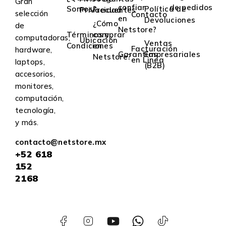
Gran
confiar
de pedidos
Somos?
Política de
Privacidad
Frecuentes
selección
Contacto
en
Devoluciones
¿Cómo
de
Netstore?
Términos y
comprar
computadoras,
Ubicación
Ventas
Condiciones
en
Facturación
hardware,
Garantías
Empresariales
Netstore?
en Linea
laptops,
(B2B)
accesorios,
monitores,
computación,
tecnología,
y más.
contacto@netstore.mx
+52
618
152
2168