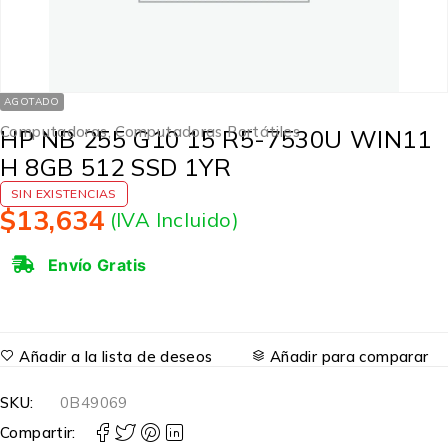
AGOTADO
Computadoras
,
Computadoras Portátiles
HP NB 255 G10 15 R5-7530U WIN11
H 8GB 512 SSD 1YR
SIN EXISTENCIAS
$
13,634
(IVA Incluido)
Envío Gratis
Añadir a la lista de deseos
Añadir para comparar
SKU:
0B49069
Compartir: