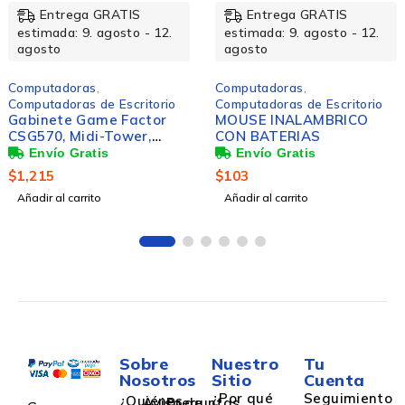
Entrega GRATIS
Entrega GRATIS
estimada: 9. agosto - 12.
estimada: 9. agosto - 12.
agosto
agosto
Computadoras
,
Computadoras
,
Computadoras de Escritorio
Computadoras de Escritorio
Gabinete Game Factor
MOUSE INALAMBRICO
CSG570, Midi-Tower,
CON BATERIAS
Micro-ATX/Mini-ITX, USB
2.0/3.0, sin Fuente, sin
$
1,215
$
103
Ventiladores Instalados,
Añadir al carrito
Añadir al carrito
Negro
Sobre
Nuestro
Tu
Nosotros
Sitio
Cuenta
¿Por qué
Seguimiento
¿Quiénes
Aviso de
Preguntas