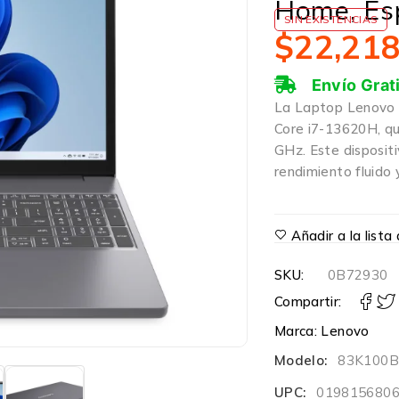
Home, Es
SIN EXISTENCIAS
$
22,21
Envío Grat
La Laptop Lenovo d
Core i7-13620H, qu
GHz. Este disposit
rendimiento fluido 
Añadir a la list
SKU:
0B72930
Compartir:
Marca:
Lenovo
Modelo:
83K100
UPC:
019815680