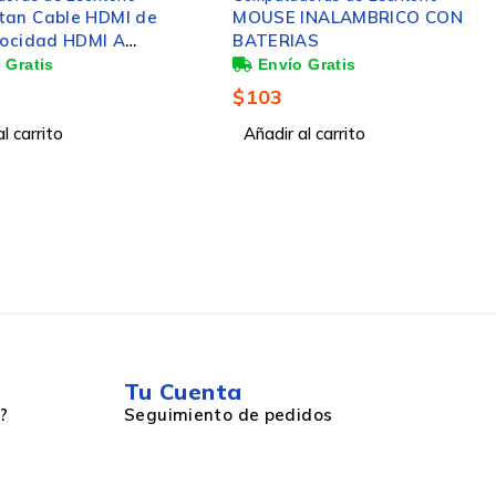
INALAMBRICO CON
Gabinete Game Factor
AS
CSG570, Midi-Tower, Micro-
ATX/Mini-ITX, USB 2.0/3.0,
sin Fuente, sin Ventiladores
$
1,211
Instalados, Negro
l carrito
Añadir al carrito
Tu Cuenta
?
Seguimiento de pedidos