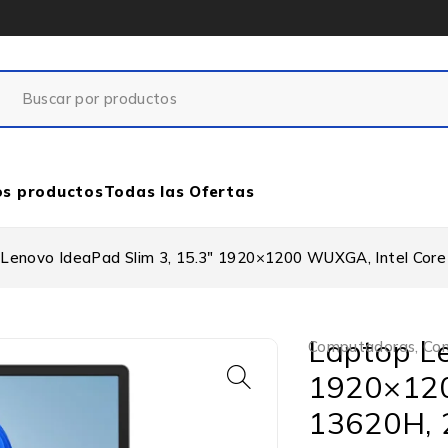
os productos
Todas las Ofertas
Lenovo IdeaPad Slim 3, 15.3″ 1920×1200 WUXGA, Intel Cor
Laptop Le
Computadoras
,
Com
1920×120
13620H, 