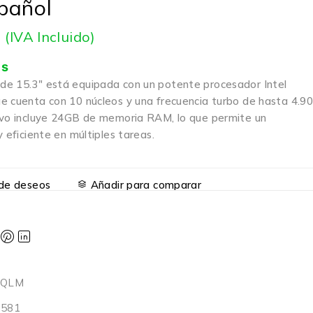
pañol
8
(IVA Incluido)
is
e 15.3″ está equipada con un potente procesador Intel
e cuenta con 10 núcleos y una frecuencia turbo de hasta 4.9
ivo incluye 24GB de memoria RAM, lo que permite un
y eficiente en múltiples tareas.
a de deseos
Añadir para comparar
BQLM
6581