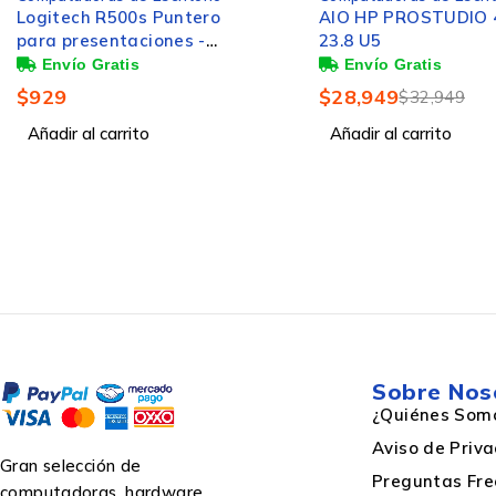
AIO HP PROSTUDIO 4 G1I
MOUSE INALÁMBRIC
23.8 U5
DPI, NEGRO, RECEPT
PLUG AND PLAY, DI
ERGONÓMICO, BATE
Capacidad de memoria RAM
$
28,949
$
103
$
32,949
INCLUIDAS
Añadir al carrito
Añadir al carrito
Exhibición
Diagonal de la pantalla
Pantalla táctil
Sobre Nos
¿Quiénes Som
Aviso de Priv
Resolución de la pantalla
Gran selección de
Preguntas Fre
computadoras, hardware,