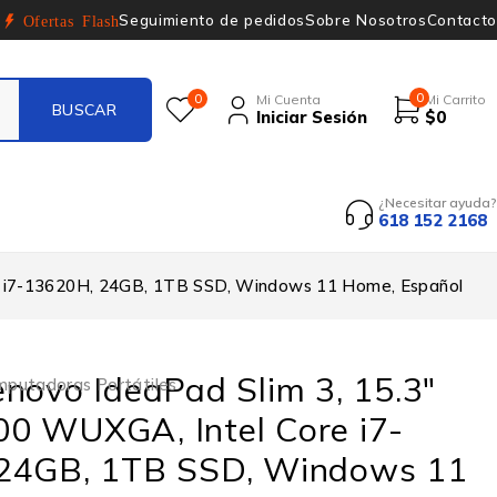
Seguimiento de pedidos
Sobre Nosotros
Contacto
Ofertas Flash
0
0
Mi Cuenta
Mi Carrito
Iniciar Sesión
$
0
¿Necesitar ayuda?
618 152 2168
e i7-13620H, 24GB, 1TB SSD, Windows 11 Home, Español
novo IdeaPad Slim 3, 15.3″
putadoras Portátiles
0 WUXGA, Intel Core i7-
24GB, 1TB SSD, Windows 11