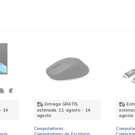
No disponible
SSD
No disponible
Entrega GRATIS
Ent
1TB
- 14.
estimada: 11. agosto - 14.
estimad
agosto
agosto
Computadoras
,
Computa
orio
Computadoras de Escritorio
Computad