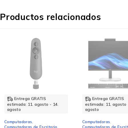
Medios de almacenaje
Productos relacionados
Capacidad total HDD
Unidad de almacenamiento
Capacidad total eMMC
-12%
Entrega GRATIS
Entrega GRATIS
Capacidad total SSD
estimada: 11. agosto - 14.
estimada: 11. agosto 
agosto
agosto
Computadoras
,
Computadoras
,
Memoria
Computadoras de Escritorio
Computadoras de Escrit