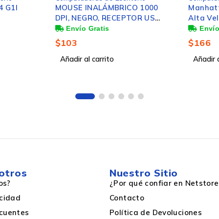
O 1000
Manhattan Cable HDMI de
MOUSE 
OR USB,
Alta Velocidad HDMI A
BATERI
SEÑO
Macho - HDMI A Macho, 2
RIAS
Metros, Negro
24GB
$
166
$
103
Añadir al carrito
Añadir a
15.3″
No
otros
Nuestro Sitio
os?
¿Por qué confiar en Netstore
acidad
Contacto
1920×1200 WUXGA
cuentes
Política de Devoluciones