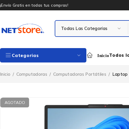
¡Envío Gratis en todas tus compras!
Todos l
Categorias
Inicio
Inicio
/
Computadoras
/
Computadoras Portátiles
/
Laptop 
AGOTADO