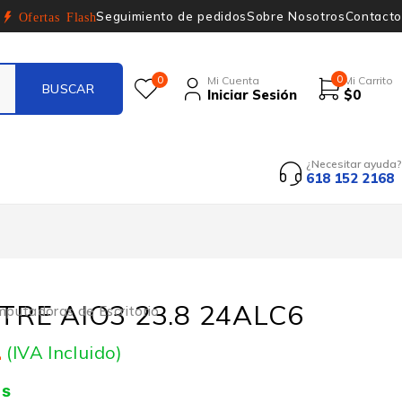
Seguimiento de pedidos
Sobre Nosotros
Contacto
Ofertas Flash
0
0
Mi Cuenta
Mi Carrito
Iniciar Sesión
$
0
¿Necesitar ayuda?
618 152 2168
TRE AIO3 23.8 24ALC6
putadoras de Escritorio
4
(IVA Incluido)
is