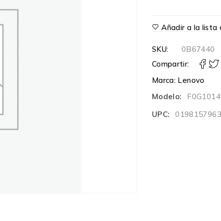
Añadir a la list
SKU:
0B67440
Compartir:
Marca:
Lenovo
Modelo:
F0G101
UPC:
019815796