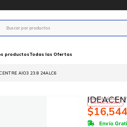
os productos
Todas las Ofertas
CENTRE AIO3 23.8 24ALC6
IDEACEN
Computadoras
,
Com
SIN EXISTENCIAS
$
16,54
Envío Grat