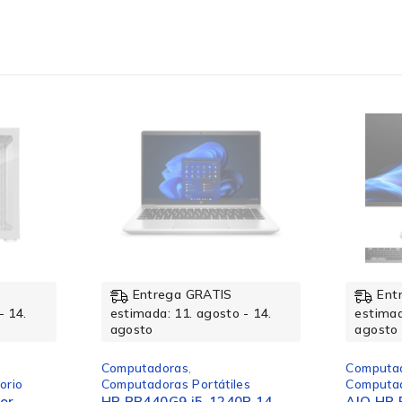
-12%
Entrega GRATIS
Ent
- 14.
estimada: 11. agosto - 14.
estimad
agosto
agosto
Computadoras
,
Computa
orio
Computadoras Portátiles
Computad
or
HP PB440G9 i5-1240P 14
AIO HP 