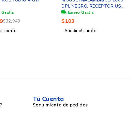
DPI, NEGRO, RECEPTOR USB,
PLUG AND PLAY, DISEÑO
ERGONÓMICO, BATERIAS
9
$
103
$
32,949
INCLUIDAS
l carrito
Añadir al carrito
Tu Cuenta
?
Seguimiento de pedidos