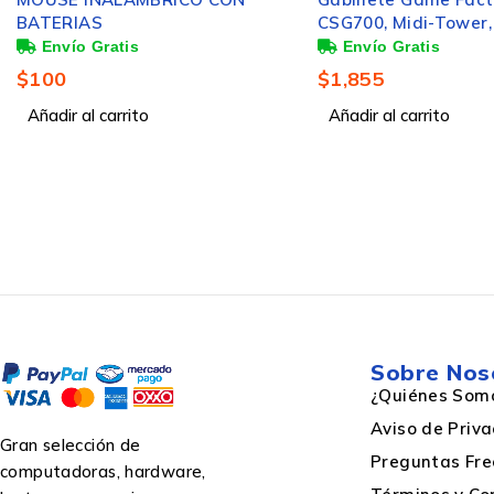
BATERIAS
CSG700, Midi-Tower,
ATX/EATX/Micro-ATX
ITX, USB 2.0/3.0, sin 
$
100
$
1,855
sin Ventiladores Ins
Añadir al carrito
Blanco
Añadir al carrito
Sobre Nos
¿Quiénes Som
Aviso de Priv
Gran selección de
Preguntas Fre
computadoras, hardware,