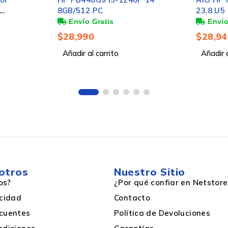
8GB/512 PC
23.8 U5
/Mini-
Fuente,
$
28,990
$
28,94
talados,
Añadir al carrito
Añadir a
otros
Nuestro Sitio
os?
¿Por qué confiar en Netstore
acidad
Contacto
cuentes
Política de Devoluciones