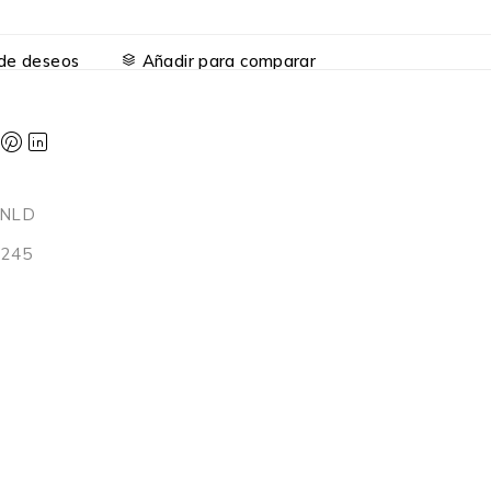
a de deseos
Añadir para comparar
4NLD
3245