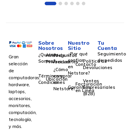
Sobre
Nuestro
Tu
Nosotros
Sitio
Cuenta
¿Por qué
Seguimiento
¿Quiénes
Aviso de
Preguntas
Gran
confiar
de pedidos
Somos?
Política de
Privacidad
Frecuentes
selección
Contacto
en
Devoluciones
¿Cómo
de
Netstore?
Términos y
comprar
computadoras,
Ubicación
Ventas
Condiciones
en
Facturación
hardware,
Garantías
Empresariales
Netstore?
en Linea
laptops,
(B2B)
accesorios,
monitores,
computación,
tecnología,
y más.