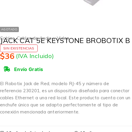
AGOTADO
Cables
,
Cables de Audio y Video
JACK CAT 5E KEYSTONE BROBOTIX B
SIN EXISTENCIAS
$
36
(IVA Incluido)
Envío Gratis
El Robotix Jack de Red, modelo RJ-45 y número de
referencia 230201, es un dispositivo diseñado para conectar
cables Ethernet a una red local. Este producto cuenta con un
enchufe único que se adapta perfectamente al tipo de
conexión mencionada anteriormente.