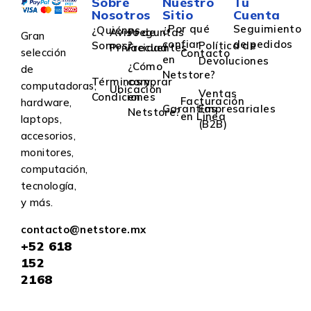
Sobre
Nuestro
Tu
Nosotros
Sitio
Cuenta
¿Por qué
Seguimiento
¿Quiénes
Aviso de
Preguntas
Gran
confiar
de pedidos
Somos?
Política de
Privacidad
Frecuentes
selección
Contacto
en
Devoluciones
¿Cómo
de
Netstore?
Términos y
comprar
computadoras,
Ubicación
Ventas
Condiciones
en
Facturación
hardware,
Garantías
Empresariales
Netstore?
en Linea
laptops,
(B2B)
accesorios,
monitores,
computación,
tecnología,
y más.
contacto@netstore.mx
+52
618
152
2168