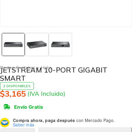
Redes
,
Switches y Hubs
JETSTREAM 10-PORT GIGABIT
SMART
2 DISPONIBLES
$
3,165
(IVA Incluido)
Envío Gratis
Compra ahora, paga después
con Mercado Pago.
Saber más