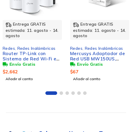
Entrega GRATIS
Entrega GRATIS
.
estimada: 11. agosto - 14.
estimada: 11. agosto - 1
agosto
agosto
Redes
,
Redes Inalámbricas
Redes
,
Redes Inalámbrica
Mercusys Adaptador de
Router Mercusys Fast
n
Red USB MW150US,
Ethernet MW330HP,
Inalámbrico, 150Mbit/s,
Alámbrico, 300 Mbit/s,
Banda 2.4 GHz
RJ-45, 2.4GHz, 3 Anten
$
67
$
268
Externas de 7dBi
Añadir al carrito
Añadir al carrito