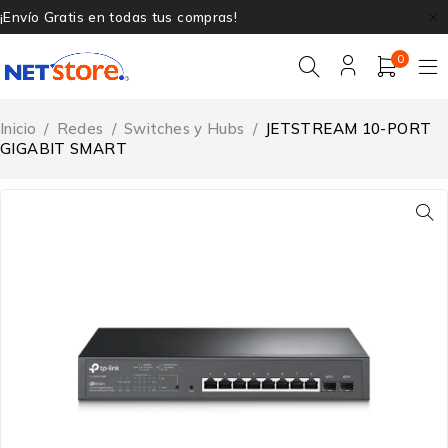
¡Envío Gratis en todas tus compras!
0
Inicio
/
Redes
/
Switches y Hubs
/
JETSTREAM 10-PORT
GIGABIT SMART