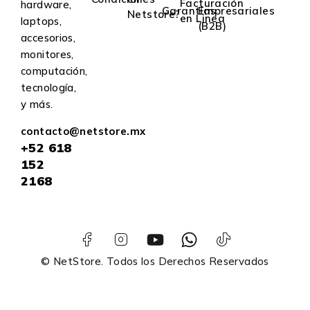
Facturación
hardware,
Garantías
Empresariales
Netstore?
en Linea
laptops,
(B2B)
accesorios,
monitores,
computación,
tecnología,
y más.
contacto@netstore.mx
+52
618
152
2168
© NetStore. Todos los Derechos Reservados