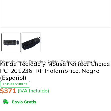
Dispositivos de Entrada y Salida
,
Teclados y Keypads
Kit de Teclado y Mouse Perfect Choice
PC-201236, RF Inalámbrico, Negro
(Español)
20 DISPONIBLES
$
371
(IVA Incluido)
Envío Gratis