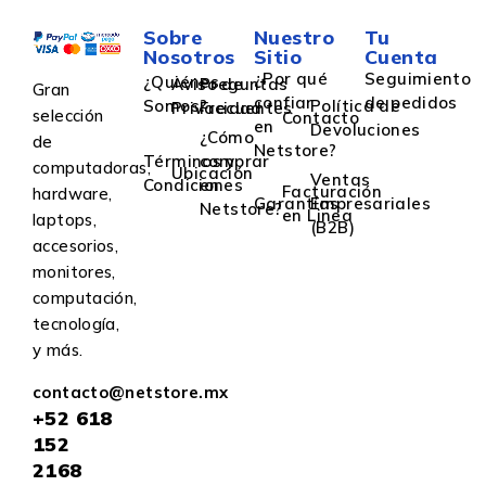
Sobre
Nuestro
Tu
Nosotros
Sitio
Cuenta
¿Por qué
Seguimiento
¿Quiénes
Aviso de
Preguntas
Gran
confiar
de pedidos
Somos?
Política de
Privacidad
Frecuentes
selección
Contacto
en
Devoluciones
¿Cómo
de
Netstore?
Términos y
comprar
computadoras,
Ubicación
Ventas
Condiciones
en
Facturación
hardware,
Garantías
Empresariales
Netstore?
en Linea
laptops,
(B2B)
accesorios,
monitores,
computación,
tecnología,
y más.
contacto@netstore.mx
+52
618
152
2168