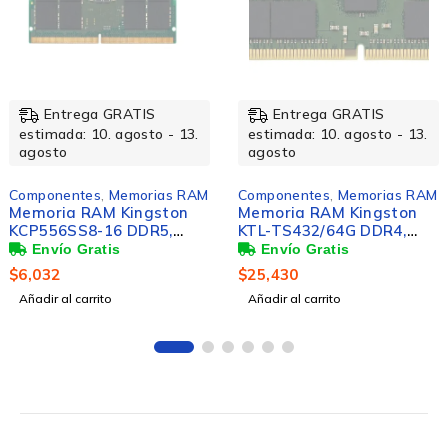
Entrega GRATIS
Entrega GRATIS
estimada: 10. agosto - 13.
estimada: 10. agosto - 13.
agosto
agosto
Componentes
,
Memorias RAM
Componentes
,
Memorias RAM
Memoria RAM Kingston
Memoria RAM Kingston
KCP556SS8-16 DDR5,
KTL-TS432/64G DDR4,
5600MHz, 16GB, CL46, SO-
3200MHz, 64GB, ECC,
DIMM
CL22, para Lenovo
$
6,032
$
25,430
Añadir al carrito
Añadir al carrito