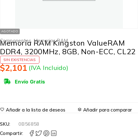
AGOTADO
Componentes
,
Memorias RAM
Memoria RAM Kingston ValueRAM
DDR4, 3200MHz, 8GB, Non-ECC, CL22
SIN EXISTENCIAS
$
2,101
(IVA Incluido)
Envío Gratis
Añadir a la lista de deseos
Añadir para comparar
SKU:
0B56858
Compartir: