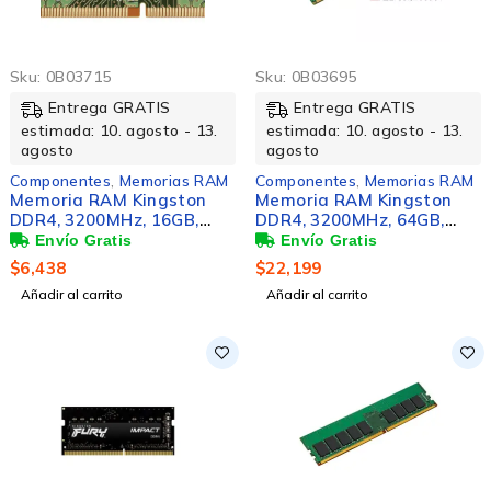
Sku:
0B03715
Sku:
0B03695
Entrega GRATIS
Entrega GRATIS
estimada: 10. agosto - 13.
estimada: 10. agosto - 13.
agosto
agosto
Componentes
,
Memorias RAM
Componentes
,
Memorias RAM
Memoria RAM Kingston
Memoria RAM Kingston
DDR4, 3200MHz, 16GB,
DDR4, 3200MHz, 64GB,
ECC, CL22, para
ECC, CL22
HP/Compaq
$
6,438
$
22,199
Añadir al carrito
Añadir al carrito