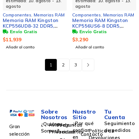
estimada: 10. agosto - 13.
estimada: 10. agosto - 13.
agosto
agosto
Componentes
,
Memorias RAM
Componentes
,
Memorias RAM
Memoria RAM Kingston
Memoria RAM Kingston
KCP556UD8-32 DDR5,
KCP556US6-8 DDR5,
5600MHz, 32GB, CL46,
5600MHz, 8GB, CL46,
Verde
Verde
$
11,939
$
3,290
Añadir al carrito
Añadir al carrito
1
2
3
Sobre
Nuestro
Tu
Nosotros
Sitio
Cuenta
¿Por qué
Seguimiento
¿Quiénes
Aviso de
Preguntas
Gran
confiar
de pedidos
Somos?
Política de
Privacidad
Frecuentes
selección
Contacto
en
Devoluciones