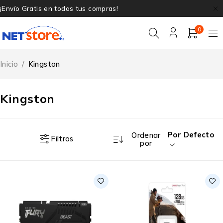
¡Envío Gratis en todas tus compras!
0
Inicio
/
Kingston
Kingston
Por Defecto
Ordenar
Filtros
por