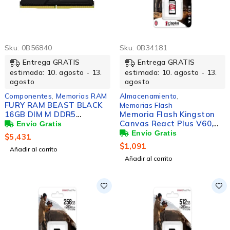
Sku:
0B56840
Sku:
0B34181
Entrega GRATIS
Entrega GRATIS
estimada: 10. agosto - 13.
estimada: 10. agosto - 13.
agosto
agosto
Componentes
,
Memorias RAM
Almacenamiento
,
FURY RAM BEAST BLACK
Memorias Flash
16GB DIM M DDR5
Memoria Flash Kingston
5200MHZ
Canvas React Plus V60,
128GB, SDXC UHS-II Clase
$
5,431
10
$
1,091
Añadir al carrito
Añadir al carrito