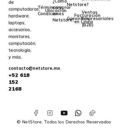
¿Cómo
de
Netstore?
Términos y
comprar
computadoras,
Ubicación
Ventas
Condiciones
en
Facturación
hardware,
Garantías
Empresariales
Netstore?
en Linea
laptops,
(B2B)
accesorios,
monitores,
computación,
tecnología,
y más.
contacto@netstore.mx
+52
618
152
2168
© NetStore. Todos los Derechos Reservados