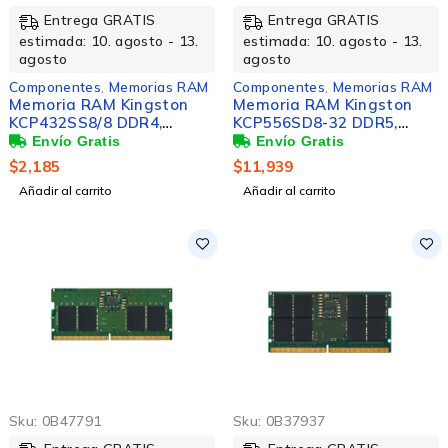
Entrega GRATIS
Entrega GRATIS
estimada: 10. agosto - 13.
estimada: 10. agosto - 13.
agosto
agosto
Componentes
,
Memorias RAM
Componentes
,
Memorias RAM
Memoria RAM Kingston
Memoria RAM Kingston
KCP432SS8/8 DDR4,
KCP556SD8-32 DDR5,
3200MHz, 8GB, Non-ECC,
5600MHz, 32GB, Non-ECC,
CL22, SO-DIMM
CL46, SO-DIMM
$
2,185
$
11,939
Añadir al carrito
Añadir al carrito
Sku:
0B47791
Sku:
0B37937