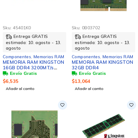
Sku:
45401K0
Sku:
0B03702
Entrega GRATIS
Entrega GRATIS
estimada: 10. agosto - 13.
estimada: 10. agosto - 13.
agosto
agosto
Componentes
,
Memorias RAM
Componentes
,
Memorias RAM
MEMORIA RAM KINGSTON
MEMORIA RAM KINGSTON
16GB DDR4 3200MT/s
32GB DDR4
Single Rank ECC Module
$
6,535
$
13,064
Añadir al carrito
Añadir al carrito