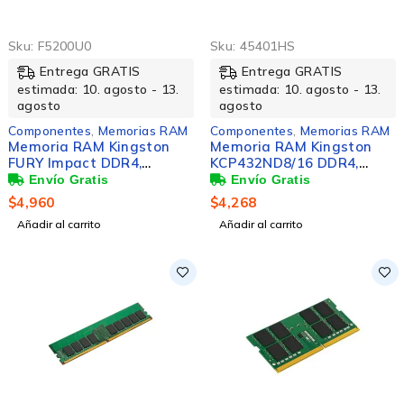
Sku:
F5200U0
Sku:
45401HS
Entrega GRATIS
Entrega GRATIS
estimada: 10. agosto - 13.
estimada: 10. agosto - 13.
agosto
agosto
Componentes
,
Memorias RAM
Componentes
,
Memorias RAM
Memoria RAM Kingston
Memoria RAM Kingston
FURY Impact DDR4,
KCP432ND8/16 DDR4,
3200MHz, 16GB, Non-ECC,
3200MHz, 16GB, CL22,
CL20, SO-DIMM, XMP
Verde
$
4,960
$
4,268
Añadir al carrito
Añadir al carrito