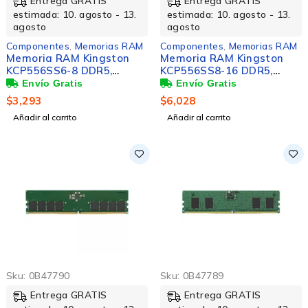
Entrega GRATIS
Entrega GRATIS
estimada: 10. agosto - 13.
estimada: 10. agosto - 13.
agosto
agosto
Componentes
,
Memorias RAM
Componentes
,
Memorias RAM
Memoria RAM Kingston
Memoria RAM Kingston
KCP556SS6-8 DDR5,
KCP556SS8-16 DDR5,
5600MHz, 8GB, Non-ECC,
5600MHz, 16GB, CL46, SO-
CL46, SO-DIMM
DIMM
$
3,293
$
6,028
Añadir al carrito
Añadir al carrito
Sku:
0B47790
Sku:
0B47789
Entrega GRATIS
Entrega GRATIS