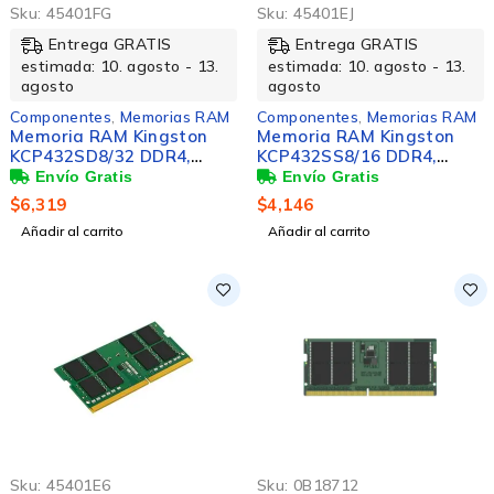
Sku:
45401FG
Sku:
45401EJ
Entrega GRATIS
Entrega GRATIS
estimada: 10. agosto - 13.
estimada: 10. agosto - 13.
agosto
agosto
Componentes
,
Memorias RAM
Componentes
,
Memorias RAM
Memoria RAM Kingston
Memoria RAM Kingston
KCP432SD8/32 DDR4,
KCP432SS8/16 DDR4,
3200MHz, 32GB, Non-ECC,
3200MHz, 16GB, Non-ECC,
CL22, SO-DIMM
CL22, SO-DIMM
$
6,319
$
4,146
Añadir al carrito
Añadir al carrito
Sku:
45401E6
Sku:
0B18712