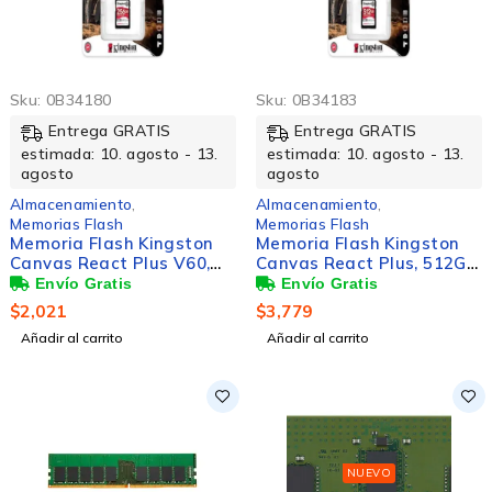
Sku:
0B34180
Sku:
0B34183
Entrega GRATIS
Entrega GRATIS
estimada: 10. agosto - 13.
estimada: 10. agosto - 13.
agosto
agosto
Almacenamiento
,
Almacenamiento
,
Memorias Flash
Memorias Flash
Memoria Flash Kingston
Memoria Flash Kingston
Canvas React Plus V60,
Canvas React Plus, 512GB,
256GB, SDXC UHS-II Clase
SD UHS-II Clase 10
10
$
2,021
$
3,779
Añadir al carrito
Añadir al carrito
NUEVO