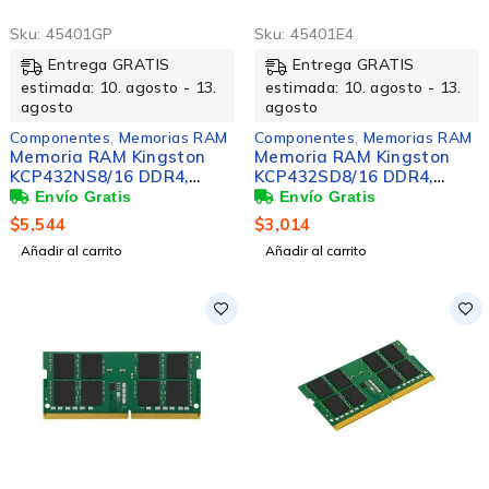
Sku:
45401GP
Sku:
45401E4
Entrega GRATIS
Entrega GRATIS
estimada: 10. agosto - 13.
estimada: 10. agosto - 13.
agosto
agosto
Componentes
,
Memorias RAM
Componentes
,
Memorias RAM
Memoria RAM Kingston
Memoria RAM Kingston
KCP432NS8/16 DDR4,
KCP432SD8/16 DDR4,
3200MHz, 16GB, CL22,
3200MHz, 16GB, Non-ECC,
Verde
CL22, SO-DIMM
$
5,544
$
3,014
Añadir al carrito
Añadir al carrito