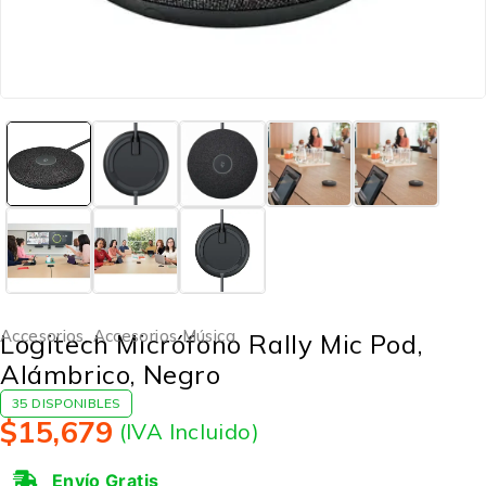
Accesorios
,
Accesorios Música
Logitech Micrófono Rally Mic Pod,
Alámbrico, Negro
35 DISPONIBLES
$
15,679
(IVA Incluido)
Envío Gratis