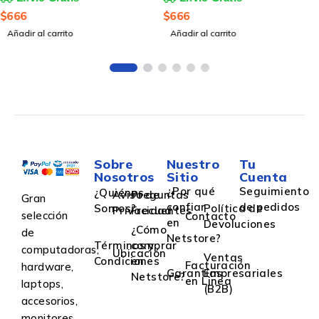
Azul
$
666
$
245
Añadir al carrito
Añadir al carrito
Sobre
Nuestro
Tu
Nosotros
Sitio
Cuenta
¿Por qué
Seguimiento
¿Quiénes
Aviso de
Preguntas
Gran
confiar
de pedidos
Somos?
Política de
Privacidad
Frecuentes
selección
Contacto
en
Devoluciones
¿Cómo
de
Netstore?
Términos y
comprar
computadoras,
Ubicación
Ventas
Condiciones
en
Facturación
hardware,
Garantías
Empresariales
Netstore?
en Linea
laptops,
(B2B)
accesorios,
monitores,