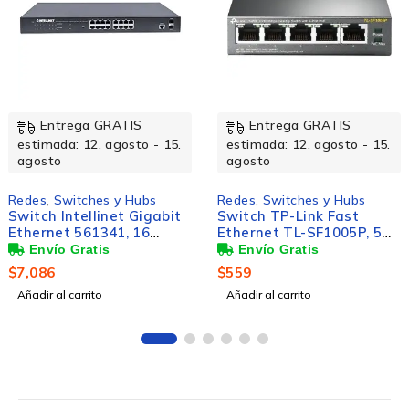
Entrega GRATIS
Entrega GRATIS
estimada: 12. agosto - 15.
estimada: 12. agosto - 15
agosto
agosto
Redes
,
Switches y Hubs
Redes
,
Redes Inalámbricas
Switch TP-Link Fast
Access Point Cisco de
Ethernet TL-SF1005P, 5
Banda Dual Catalyst
Puertos 10/100Mbps (4x
C9130AXI, 1x RJ-45,
PoE), 1 Gbit/s, 2000
2.4/5GHz
$
559
$
44,310
Entradas - No
Añadir al carrito
Añadir al carrito
Administrable