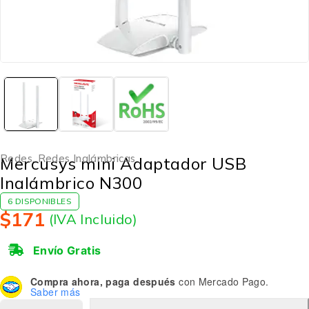
Redes
,
Redes Inalámbricas
Mercusys mini Adaptador USB
Inalámbrico N300
6 DISPONIBLES
$
171
(IVA Incluido)
Envío Gratis
Compra ahora, paga después
con Mercado Pago.
Saber más