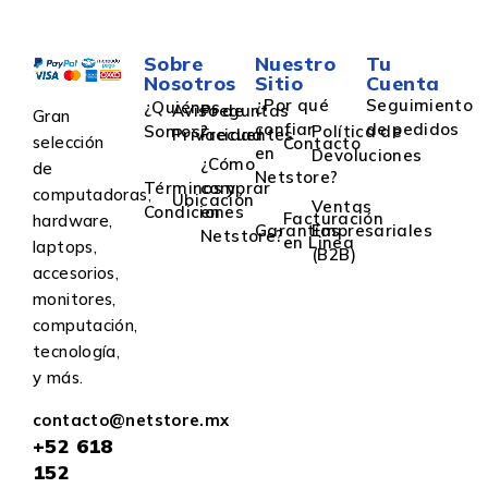
Sobre
Nuestro
Tu
Nosotros
Sitio
Cuenta
¿Por qué
Seguimiento
¿Quiénes
Aviso de
Preguntas
Gran
confiar
de pedidos
Somos?
Política de
Privacidad
Frecuentes
selección
Contacto
en
Devoluciones
¿Cómo
de
Netstore?
Términos y
comprar
computadoras,
Ubicación
Ventas
Condiciones
en
Facturación
hardware,
Garantías
Empresariales
Netstore?
en Linea
laptops,
(B2B)
accesorios,
monitores,
computación,
tecnología,
y más.
contacto@netstore.mx
+52
618
152