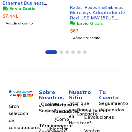
Ethernet Business
Redes
,
Redes Inalámbricas
CBS110, 24 Puertos
Mercusys Adaptador de
10/100/1000Mbps (12x
$
7,441
Red USB MW150US,
PoE) + 2 Puertos SFP, 32
Inalámbrico, 150Mbit/s,
Añadir al carrito
Gbit/s, 8000 Entradas -
Banda 2.4 GHz
No Administrable
$
67
Añadir al carrito
Sobre
Nuestro
Tu
Nosotros
Sitio
Cuenta
¿Por qué
Seguimiento
¿Quiénes
Aviso de
Preguntas
Gran
confiar
de pedidos
Somos?
Política de
Privacidad
Frecuentes
selección
Contacto
en
Devoluciones
¿Cómo
de
Netstore?
Términos y
comprar
computadoras,
Ubicación
Ventas