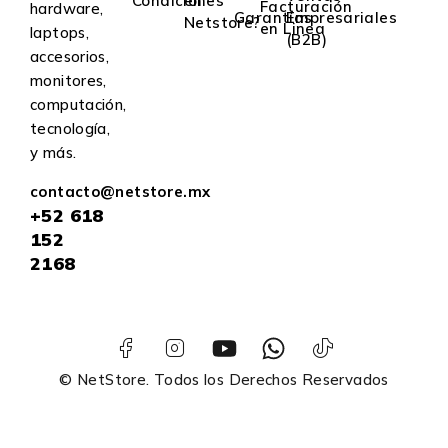
Condiciones
en
Facturación
hardware,
Garantías
Empresariales
Netstore?
en Linea
laptops,
(B2B)
accesorios,
monitores,
computación,
tecnología,
y más.
contacto@netstore.mx
+52
618
152
2168
© NetStore. Todos los Derechos Reservados