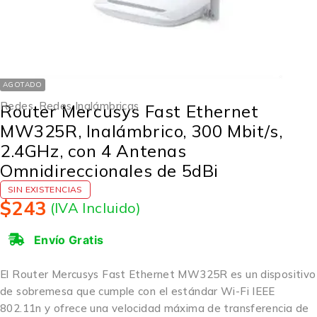
AGOTADO
Redes
,
Redes Inalámbricas
Router Mercusys Fast Ethernet
MW325R, Inalámbrico, 300 Mbit/s,
2.4GHz, con 4 Antenas
Omnidireccionales de 5dBi
SIN EXISTENCIAS
$
243
(IVA Incluido)
Envío Gratis
El Router Mercusys Fast Ethernet MW325R es un dispositivo
de sobremesa que cumple con el estándar Wi-Fi IEEE
802.11n y ofrece una velocidad máxima de transferencia de