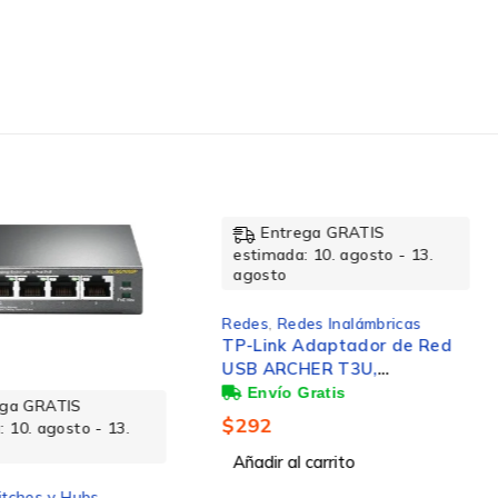
rega GRATIS
a: 10. agosto - 13.
edes Inalámbricas
 Adaptador de Red
CHER T3U,
co, WLAN,
Entrega GRATIS
t/s, Doble Banda
estimada: 10. agosto - 13.
Hz
agosto
l carrito
Redes
,
Redes Inalámbricas