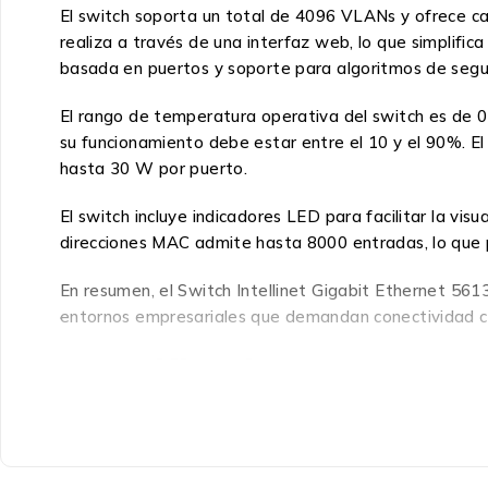
El switch soporta un total de 4096 VLANs y ofrece car
realiza a través de una interfaz web, lo que simplific
basada en puertos y soporte para algoritmos de seg
El rango de temperatura operativa del switch es de 
su funcionamiento debe estar entre el 10 y el 90%. 
hasta 30 W por puerto.
El switch incluye indicadores LED para facilitar la vi
direcciones MAC admite hasta 8000 entradas, lo que p
En resumen, el Switch Intellinet Gigabit Ethernet 5613
entornos empresariales que demandan conectividad co
Especificaciones:
Puertos e Interfaces