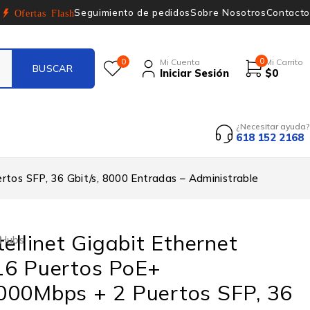
Seguimiento de pedidos
Sobre Nosotros
Contacto
Ofertas Flash
0
0
Mi Cuenta
Mi Carrito
Iniciar Sesión
$
0
¿Necesitar ayuda?
618 152 2168
rtos SFP, 36 Gbit/s, 8000 Entradas – Administrable
tellinet Gigabit Ethernet
 Hubs
16 Puertos PoE+
000Mbps + 2 Puertos SFP, 36