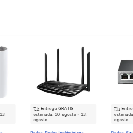
16
2
Ent
estimad
agosto
10BASE-T,100BASE-TX,1000BASE-T
Redes
,
R
TP-Link
USB AR
16
Alámbri
Entrega GRATIS
1267Mbi
$
292
- 13.
estimada: 10. agosto - 13.
2.4/5 G
agosto
Añadir a
Gigabit Ethernet 10/100/1000
cas
Redes
,
Switches y Hubs