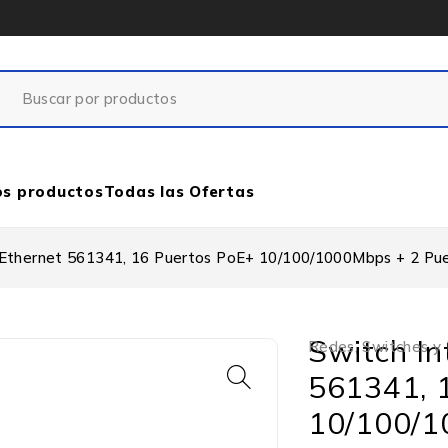
os productos
Todas las Ofertas
t Ethernet 561341, 16 Puertos PoE+ 10/100/1000Mbps + 2 Pue
Switch In
Redes
,
Switches y
561341, 
10/100/1