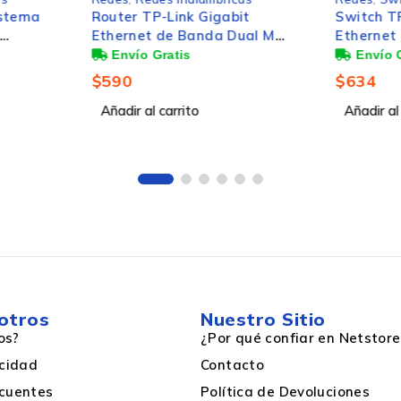
bit
Switch TP-Link Gigabit
Dual MU-
Ethernet TL-SG1005P, 5
R C6,
Puertos 10/100/1000 (4x
/s, 5x
PoE), 10Gbit/s, 2000
$
634
ntenas
Entradas - No Administrable
Añadir al carrito
44 mm
208 mm
2,5 kg
otros
Nuestro Sitio
os?
¿Por qué confiar en Netstore
440 mm
acidad
Contacto
cuentes
Política de Devoluciones