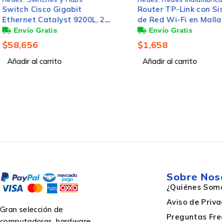
Router TP-Link con Sistema
Router TP-Link Giga
de Red Wi-Fi en Malla
Ethernet de Banda 
AC1200 Deco E4, 867Mbit/s,
MIMO AC1200 ARCHE
Peso y dimensiones
2.4/5GHz, 2 Antenas
Inalámbrico, 867Mbit
$
1,658
$
590
Internas - 2 Piezas
RJ-45, 2.4/5GHz, 4 A
Añadir al carrito
Externas
Añadir al carrito
Altura
Profundidad
Peso
Sobre Nos
¿Quiénes Som
Ancho
Aviso de Priv
Gran selección de
Preguntas Fre
computadoras, hardware,