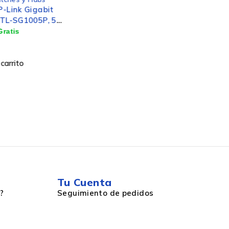
TP-Link Tarjeta de Red
Archer T4E, 867Mbit/s PCI
Express, 2 Antenas, Wi-Fi 5
$
343
Añadir al carrito
Tu Cuenta
?
Seguimiento de pedidos