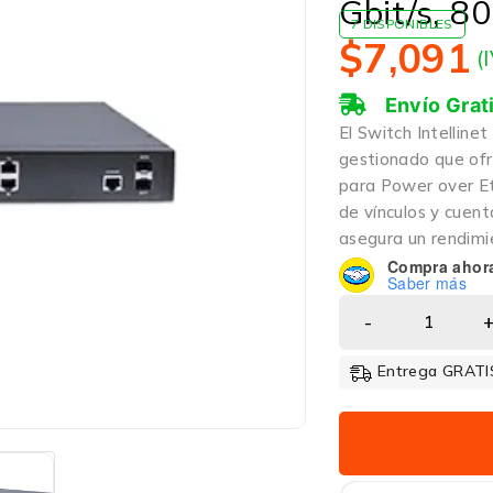
Gbit/s, 8
7 DISPONIBLES
$
7,091
(
Envío Grat
El Switch Intelline
gestionado que ofr
para Power over Et
de vínculos y cuen
asegura un rendimi
Compra ahor
Saber más
Entrega GRATIS