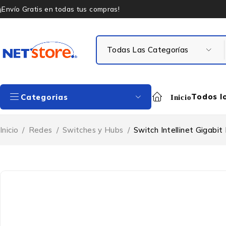
¡Envío Gratis en todas tus compras!
Todos l
Categorias
Inicio
Inicio
/
Redes
/
Switches y Hubs
/
Switch Intellinet Gigabi