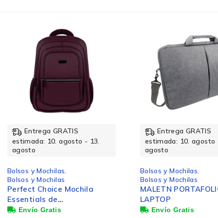
Diseño
Color del producto
Tamaño máximo de pantalla
Entrega GRATIS
Entrega GRATIS
Compartimento del portátil
estimada: 10. agosto - 13.
estimada: 10. agosto 
agosto
agosto
Materiales
Bolsos y Mochilas
,
Bolsos y Mochilas
,
Bolsos y Mochilas
Bolsos y Mochilas
MALETN PORTAFOLIO PARA
Perfect Choice Mochi
LAPTOP
de Poliéster/Poliure
para Laptop 15.6", N
Características