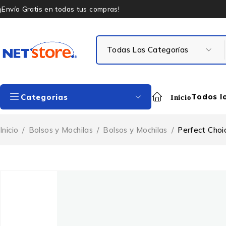
¡Envío Gratis en todas tus compras!
Todos l
Categorias
Inicio
Inicio
/
Bolsos y Mochilas
/
Bolsos y Mochilas
/
Perfect Choi