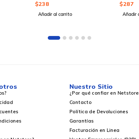
$
287
$
287
Añadir al carrito
Añadir a
Urbano
Bolsillo inferior, Bolsa delantera
Si
otros
Nuestro Sitio
Mochila casual
os?
¿Por qué confiar en Netstore
acidad
Contacto
cuentes
Política de Devoluciones
Si
ndiciones
Garantías
Facturación en Linea
Beige