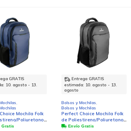
rega GRATIS
Entrega GRATIS
a: 10. agosto - 13.
estimada: 10. agosto - 13.
agosto
 Mochilas
,
Bolsos y Mochilas
,
 Mochilas
Bolsos y Mochilas
 Choice Mochila Folk
Perfect Choice Mochila
estireno/Poliuretano
Youth de
ptop 15.6", Negro
Poliéster/Poliuretano para