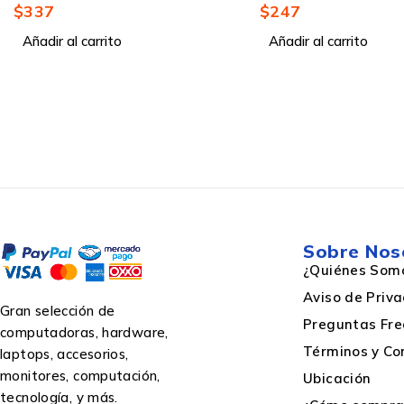
$
247
$
238
Añadir al carrito
Añadir al carrito
Estilo
Bolsas exteriores
Agarradera(s)
Sobre Nos
Backpack type
¿Quiénes Som
Aviso de Priv
Gran selección de
Preguntas Fre
Bolsillos con cremallera
computadoras, hardware,
Términos y Co
laptops, accesorios,
monitores, computación,
Ubicación
Color principal del producto
tecnología, y más.