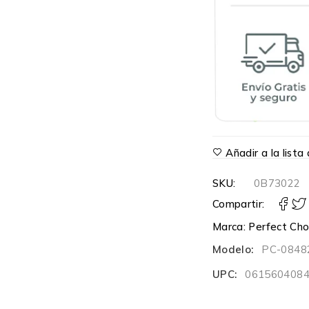
Añadir a la list
SKU:
0B73022
Compartir:
Marca:
Perfect Cho
Modelo:
PC-0848
UPC:
061560408