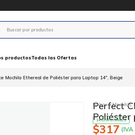
os productos
Todas las Ofertas
ce Mochila Ethereal de Poliéster para Laptop 14″, Beige
Perfect C
Bolsos y Mochilas
,
Poliéster
14 DISPONIBLES
$
317
(IVA