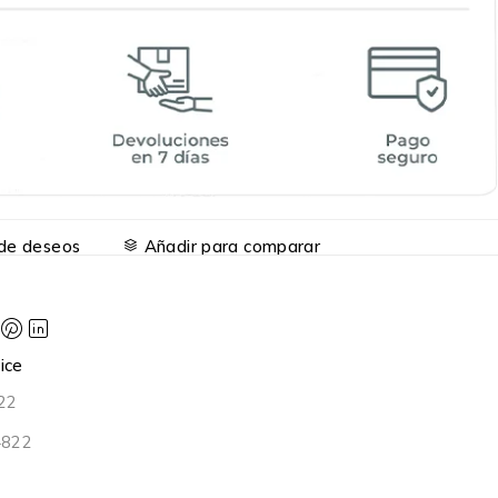
a de deseos
Añadir para comparar
ice
22
4822