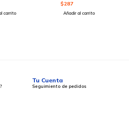
Laptop 15.6", Azul
$
238
l carrito
Añadir al carrito
Tu Cuenta
?
Seguimiento de pedidos