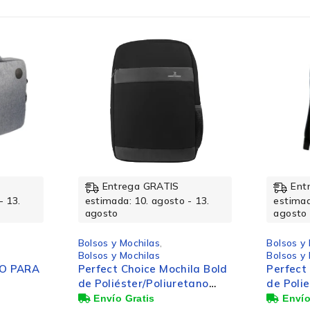
Beige
14″
Entrega GRATIS
Ent
Si
- 13.
estimada: 10. agosto - 13.
estimad
agosto
agosto
Poliéster
Bolsos y Mochilas
,
Bolsos y
Bolsos y Mochilas
Bolsos y
la Bold
Perfect Choice Mochila Folk
Perfect
tano
de Poliestireno/Poliuretano
de Poli
egro
para Laptop 15.6", Azul
para La