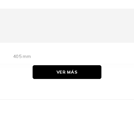
405 mm
VER MÁS
125 mm
550 g
258 mm