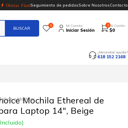
Seguimiento de pedidos
Sobre Nosotros
Contacto
Ofertas Flash
0
0
Mi Cuenta
Mi Carrito
Iniciar Sesión
$
0
¿Necesitar ayuda?
618 152 2168
hoice Mochila Ethereal de
Bolsos y Mochilas
 para Laptop 14″, Beige
 Incluido)