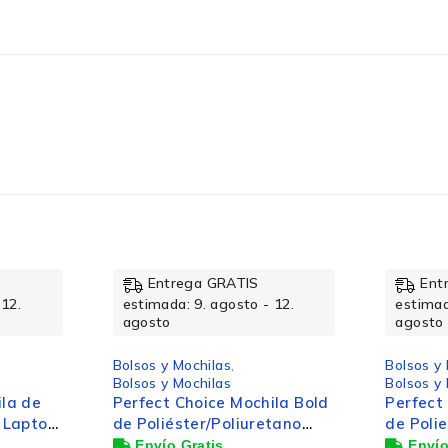
Negro
17″
Si
Entrega GRATIS
Ent
 12.
estimada: 9. agosto - 12.
estimad
agosto
agosto
Poliéster
Bolsos y Mochilas
,
Bolsos y
Bolsos y Mochilas
Bolsos y
la Bold
Perfect Choice Mochila Folk
Perfect
tano
de Poliestireno/Poliuretano
de Poli
erde
para Laptop 15.6", Negro
para Lap