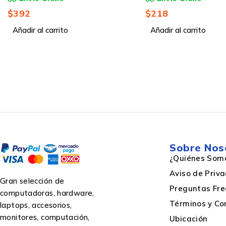
$
218
$
238
Añadir al carrito
Añadir al carrito
Estilo
Backpack type
Coloración
Sobre Nos
Bolsillos con cremallera
¿Quiénes Som
Aviso de Priv
Gran selección de
Color principal del producto
Preguntas Fre
computadoras, hardware,
Términos y Co
laptops, accesorios,
monitores, computación,
Ubicación