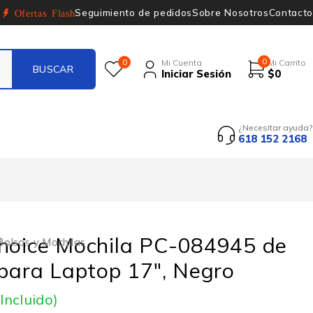
Seguimiento de pedidos
Sobre Nosotros
Contacto
Ofertas Flash
0
0
Mi Cuenta
Mi Carrito
Iniciar Sesión
$
0
¿Necesitar ayuda?
618 152 2168
Choice Mochila PC-084945 de
Bolsos y Mochilas
 para Laptop 17″, Negro
 Incluido)