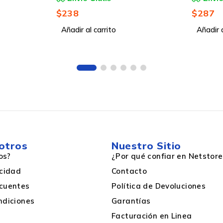
$
287
$
287
Añadir al carrito
Añadir a
Ciudad
City backpack
Monocromático
otros
Nuestro Sitio
Si
os?
¿Por qué confiar en Netstore
acidad
Contacto
Negro
cuentes
Política de Devoluciones
ndiciones
Garantías
Facturación en Linea