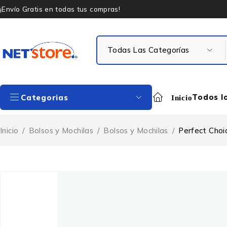
¡Envío Gratis en todas tus compras!
Todos l
Categorias
Inicio
Inicio
/
Bolsos y Mochilas
/
Bolsos y Mochilas
/
Perfect Choi