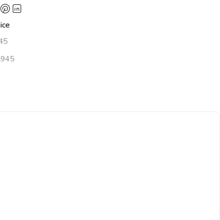
ice
45
4945