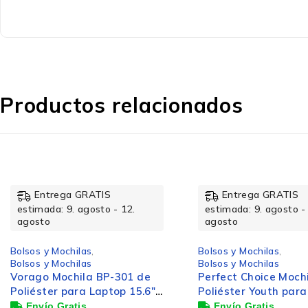
Diseño
Color del producto
Productos relacionados
Tamaño máximo de pantalla
Compartimento del portátil
Entrega GRATIS
Entrega GRATIS
estimada: 9. agosto - 12.
estimada: 9. agosto -
agosto
agosto
Materiales
Bolsos y Mochilas
,
Bolsos y Mochilas
,
Bolsos y Mochilas
Bolsos y Mochilas
Perfect Choice Mochila de
Perfect Choice Mochi
Poliéster Youth para Laptop
de Poliéster/Poliure
Características
15.6'', Terracota
para Laptop 15.6", V