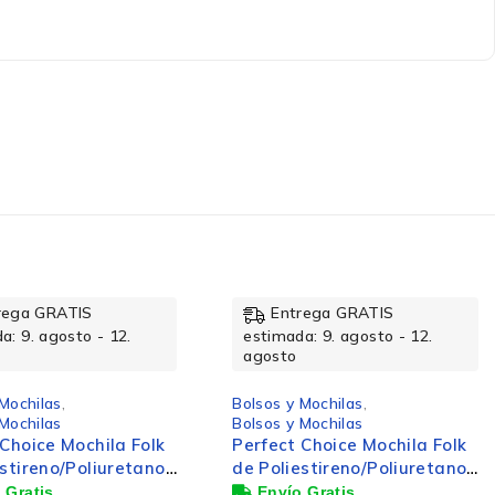
rega GRATIS
Entrega GRATIS
a: 9. agosto - 12.
estimada: 9. agosto - 12.
agosto
 Mochilas
,
Bolsos y Mochilas
,
 Mochilas
Bolsos y Mochilas
 Choice Mochila Folk
Perfect Choice Mochila
estireno/Poliuretano
Essentials de
top 15.6", Azul
Nylon/Poliéster para Laptop