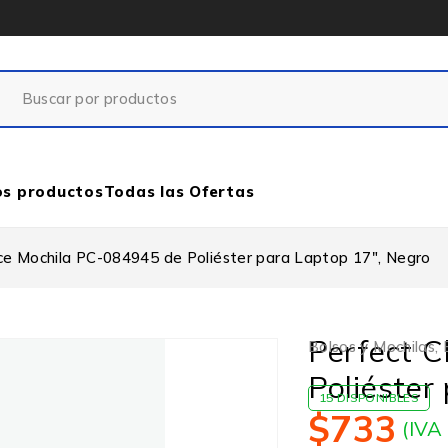
os productos
Todas las Ofertas
ce Mochila PC-084945 de Poliéster para Laptop 17″, Negro
Perfect 
Bolsos y Mochilas
,
Poliéster
15 DISPONIBLES
$
733
(IVA