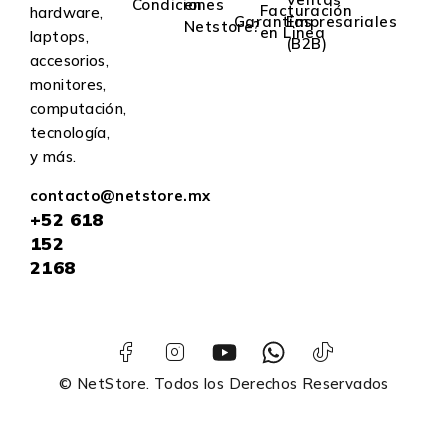
Condiciones
en
Facturación
hardware,
Garantías
Empresariales
Netstore?
en Linea
laptops,
(B2B)
accesorios,
monitores,
computación,
tecnología,
y más.
contacto@netstore.mx
+52
618
152
2168
© NetStore. Todos los Derechos Reservados