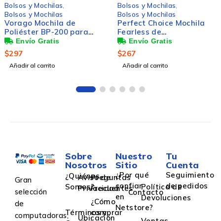
Bolsos y Mochilas
,
Bolsos y Mochilas
,
Bolsos y Mochilas
Bolsos y Mochilas
Perfect Choice Mochila
Perfect Choice Mochila
Fearless de
Bold de
Poliéster/Poliuretano
Poliéster/Poliuretano
para Laptop 15.6",
para Laptop 15.6", Verde
$
267
$
238
Morado
Añadir al carrito
Añadir al carrito
Sobre
Nuestro
Tu
Nosotros
Sitio
Cuenta
¿Por qué
Seguimiento
¿Quiénes
Aviso de
Preguntas
Gran
confiar
de pedidos
Somos?
Política de
Privacidad
Frecuentes
selección
Contacto
en
Devoluciones
¿Cómo
de
Netstore?
Términos y
comprar
computadoras,
Ubicación
Ventas