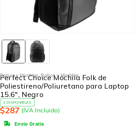
Bolsos y Mochilas
,
Bolsos y Mochilas
Perfect Choice Mochila Folk de
Poliestireno/Poliuretano para Laptop
15.6″, Negro
2 DISPONIBLES
$
287
(IVA Incluido)
Envío Gratis