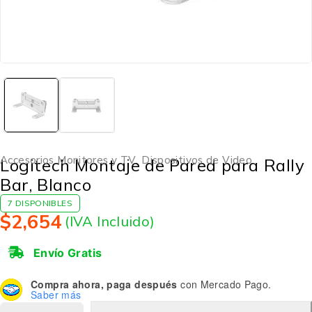
Accesorios Monitores y TV
,
Dispositivos de Video
Logitech Montaje de Pared para Rally
Bar, Blanco
7 DISPONIBLES
$
2,654
(IVA Incluido)
Envío Gratis
Compra ahora, paga después
con Mercado Pago.
Saber más