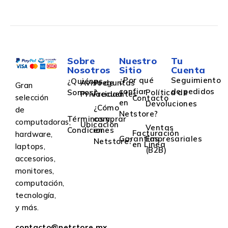
Sobre
Nuestro
Tu
Nosotros
Sitio
Cuenta
¿Por qué
Seguimiento
¿Quiénes
Aviso de
Preguntas
Gran
confiar
de pedidos
Somos?
Política de
Privacidad
Frecuentes
selección
Contacto
en
Devoluciones
¿Cómo
de
Netstore?
Términos y
comprar
computadoras,
Ubicación
Ventas
Condiciones
en
Facturación
hardware,
Garantías
Empresariales
Netstore?
en Linea
laptops,
(B2B)
accesorios,
monitores,
computación,
tecnología,
y más.
contacto@netstore.mx