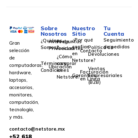
Sobre
Nuestro
Tu
Nosotros
Sitio
Cuenta
¿Por qué
Seguimiento
¿Quiénes
Aviso de
Preguntas
Gran
confiar
de pedidos
Somos?
Política de
Privacidad
Frecuentes
selección
Contacto
en
Devoluciones
¿Cómo
de
Netstore?
Términos y
comprar
computadoras,
Ubicación
Ventas
Condiciones
en
Facturación
hardware,
Garantías
Empresariales
Netstore?
en Linea
laptops,
(B2B)
accesorios,
monitores,
computación,
tecnología,
y más.
contacto@netstore.mx
+52
618