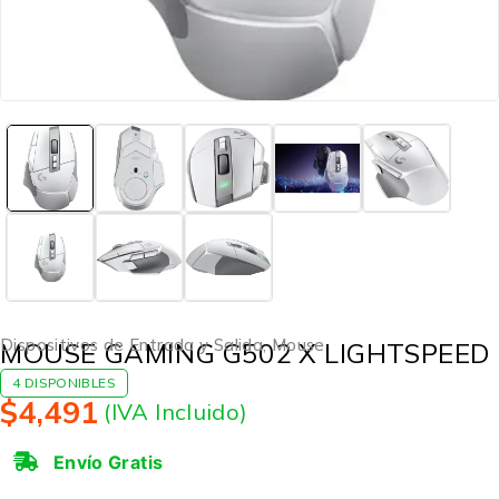
Dispositivos de Entrada y Salida
,
Mouse
MOUSE GAMING G502 X LIGHTSPEED
4 DISPONIBLES
$
4,491
(IVA Incluido)
Envío Gratis