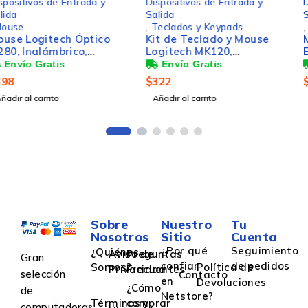
Dispositivos de Entrada y
Dispositivos de Entrada y
Salida
Salida
,
Teclados y Keypads
,
Mouse
Kit de Teclado y Mouse
Mouse Lenovo Thinkpad
Logitech MK120,
Essential, Alámbrico,
Alámbrico, USB, Negro
Óptico, 2.400DPI, USB-C,
(Español)
Negro
$
322
$
565
Añadir al carrito
Añadir al carrito
Sobre
Nuestro
Tu
Nosotros
Sitio
Cuenta
¿Por qué
Seguimiento
¿Quiénes
Aviso de
Preguntas
Gran
confiar
de pedidos
Somos?
Política de
Privacidad
Frecuentes
selección
Contacto
en
Devoluciones
¿Cómo
de
Netstore?
Términos y
comprar
computadoras,