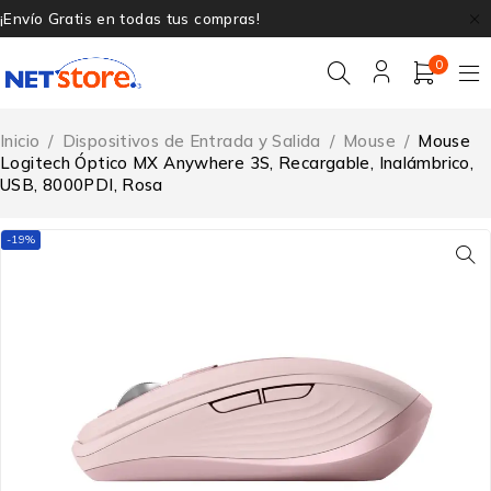
¡Envío Gratis en todas tus compras!
0
Inicio
/
Dispositivos de Entrada y Salida
/
Mouse
/
Mouse
Logitech Óptico MX Anywhere 3S, Recargable, Inalámbrico,
USB, 8000PDI, Rosa
-19%