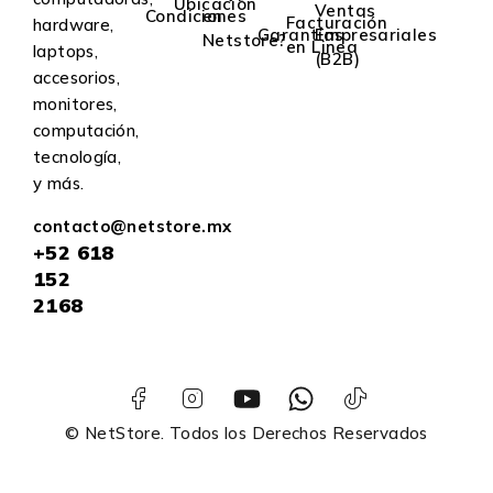
Ubicación
Ventas
Condiciones
en
Facturación
hardware,
Garantías
Empresariales
Netstore?
en Linea
laptops,
(B2B)
accesorios,
monitores,
computación,
tecnología,
y más.
contacto@netstore.mx
+52
618
152
2168
© NetStore. Todos los Derechos Reservados