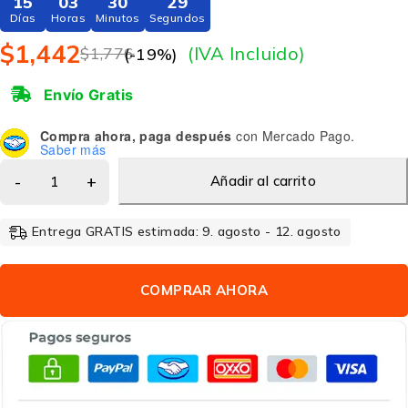
15
03
30
29
Días
Horas
Minutos
Segundos
$
1,442
(IVA Incluido)
$
1,776
(-
19
%)
Envío Gratis
Compra ahora, paga después
con Mercado Pago.
Saber más
Añadir al carrito
Entrega GRATIS estimada: 9. agosto - 12. agosto
COMPRAR AHORA