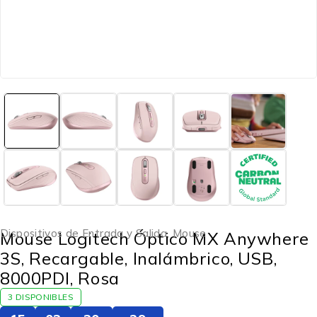
Dispositivos de Entrada y Salida
,
Mouse
Mouse Logitech Óptico MX Anywhere
3S, Recargable, Inalámbrico, USB,
8000PDI, Rosa
3 DISPONIBLES