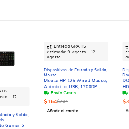
-20%
Entrega GRATIS
Ent
ChromeOS
estimada: 9. agosto - 12.
estimad
agosto
agosto
Windows 10,Windows 10 Education,Windows 10 Educat
Dispositivos de Entrada y Salida
,
Dispositi
Mouse
Docking 
Enterprise x64,Windows 10 Home,Windows 10 Home x
Mouse HP 125 Wired Mouse,
DOCKING
x64,Windows 7,Windows 7 Enterprise,Windows 7 Ente
Alámbrico, USB, 1200DPI,
HDMIUS
Negro
 12.
$
164
$
311
$
204
Añadir al carrito
Añadir a
 y Salida
,
amer G