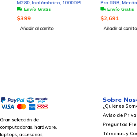
M280, Inalámbrico, 1000DPI,
Pro RGB, Mecánico, 
Tecnología de conectividad
USB, Rojo
GX Blue, Alámbrico,
(Inglés)
$
399
$
2,691
Frecuencia de sondeo
Añadir al carrito
Añadir al carrito
Control de energía
Fuente de energía
Sobre Nos
¿Quiénes Som
Diseño
Aviso de Priv
Gran selección de
Preguntas Fre
computadoras, hardware,
Términos y Co
laptops, accesorios,