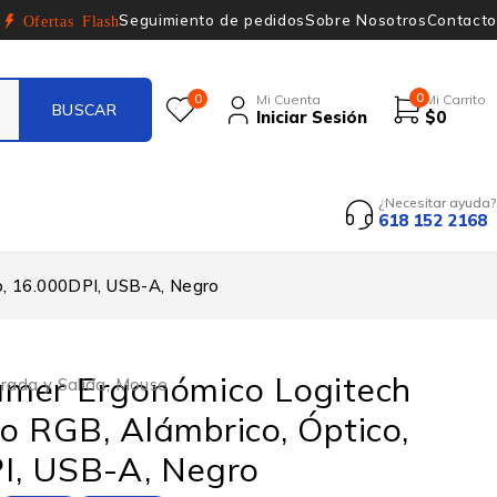
Seguimiento de pedidos
Sobre Nosotros
Contacto
Ofertas Flash
0
0
Mi Cuenta
Mi Carrito
Iniciar Sesión
$
0
¿Necesitar ayuda?
618 152 2168
, 16.000DPI, USB-A, Negro
mer Ergonómico Logitech
rada y Salida
,
Mouse
 RGB, Alámbrico, Óptico,
I, USB-A, Negro