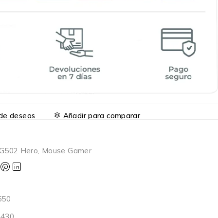
a de deseos
Añadir para comparar
G502 Hero
,
Mouse Gamer
550
4430