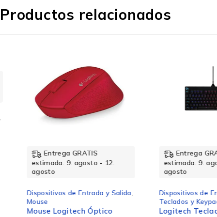
Productos relacionados
Requisitos del sistema
Otros sistemas operativos soportados
Sistema operativo Windows soportado
Entrega GRATIS
Entrega GRATIS
estimada: 9. agosto - 12.
estimada: 9. agosto -
agosto
agosto
Otras características
Dispositivos de Entrada y Salida
,
Dispositivos de Entrada
Mouse
Teclados y Keypads
Mouse Logitech Óptico
Logitech Teclado G