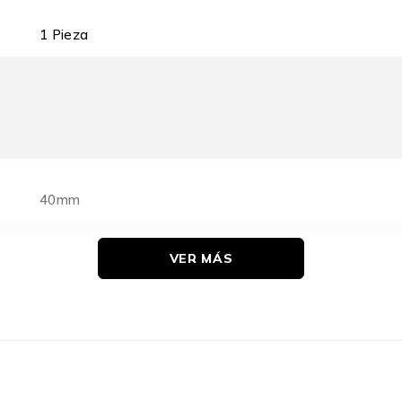
1 Pieza
40mm
VER MÁS
132 mm
121 g
75 mm