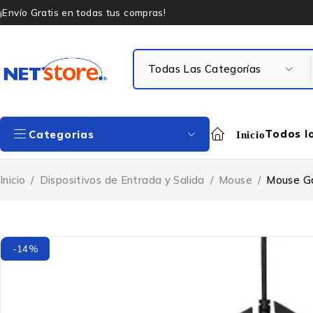
¡Envío Gratis en todas tus compras!
Todos l
Categorias
Inicio
Inicio
/
Dispositivos de Entrada y Salida
/
Mouse
/
Mouse Ga
-14%