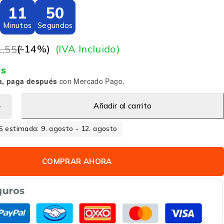
11
49
Minutos
Segundos
(-
14
%)
(IVA Incluido)
1,557
is
a, paga después
con Mercado Pago.
Añadir al carrito
 estimada: 9. agosto - 12. agosto
COMPRAR AHORA