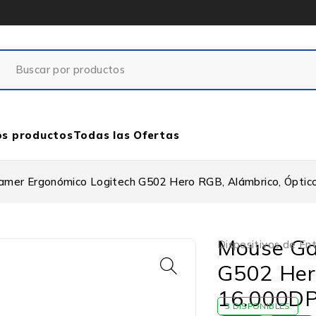
os productos
Todas las Ofertas
mer Ergonómico Logitech G502 Hero RGB, Alámbrico, Óptico
Mouse Ga
Dispositivos de Ent
G502 Hero
16.000DP
3 DISPONIBLES