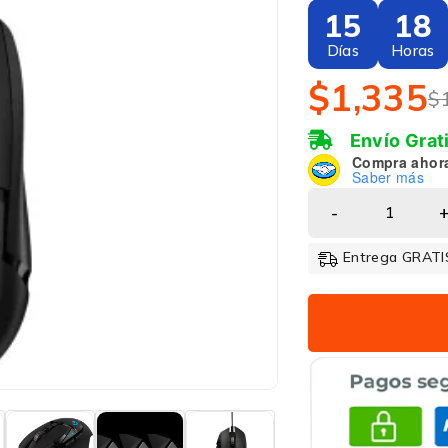
15
18
Días
Horas
$
1,335
$
Envío Grat
Compra ahor
Saber más
Entrega GRATIS