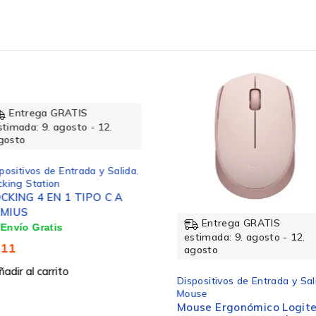
rega GRATIS
a: 9. agosto - 12.
ion x64,Windows 10 Enterprise,Windows 10
vos de Entrada y Salida
,
Station
64,Windows 10 Pro,Windows 10 Pro
 4 EN 1 TIPO C A
rprise x64,Windows 7 Home Basic,Win
Entrega GRATIS
estimada: 9. agosto - 12.
agosto
l carrito
Dispositivos de Entrada y Salida
,
Mouse
Mouse Ergonómico Logitech