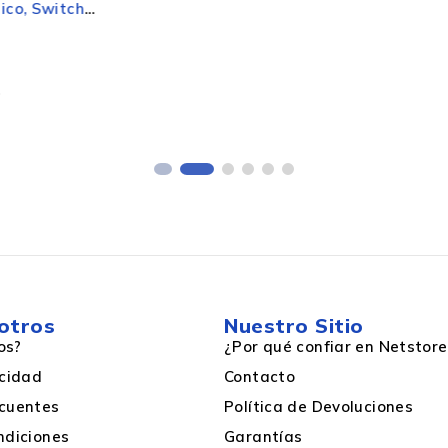
Switch
Alámbrico
 Negro
1000 Hz
Cable
otros
Nuestro Sitio
os?
¿Por qué confiar en Netstore
acidad
Contacto
cuentes
Política de Devoluciones
ndiciones
Garantías