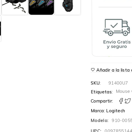
Añadir a la list
SKU:
91400U7
Mouse 
Etiquetas:
Compartir:
Marca:
Logitech
Modelo:
910-005
UPC:
009785514