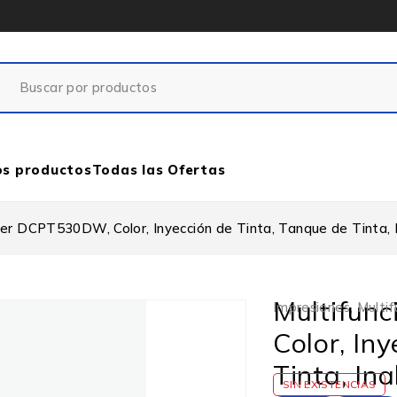
os productos
Todas las Ofertas
her DCPT530DW, Color, Inyección de Tinta, Tanque de Tinta, 
Multifun
Impresiones
,
Multif
Color, In
Tinta, In
SIN EXISTENCIAS