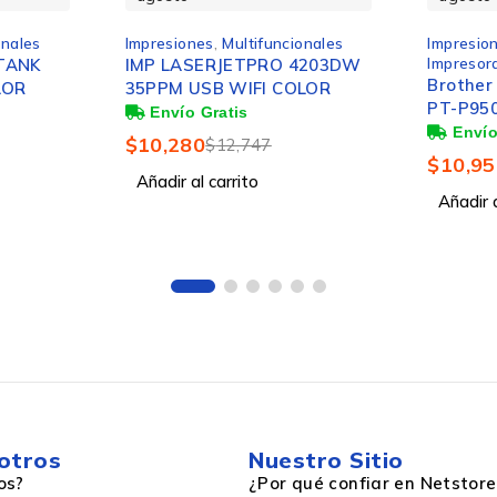
onales
Impresiones
,
Multifuncionales
Impresio
Impresor
TANK
IMP LASERJETPRO 4203DW
Brother
LOR
35PPM USB WIFI COLOR
1
PT-P950
Térmica,
$
10,280
$
12,747
Bluetoo
$
10,95
Si
Añadir al carrito
Añadir a
USB, LAN inalámbrica
Si
otros
Nuestro Sitio
os?
¿Por qué confiar en Netstore