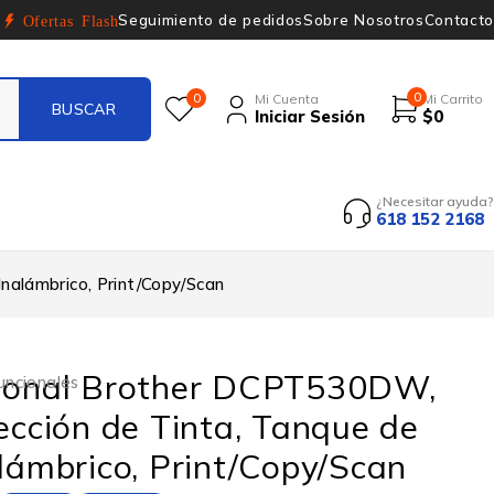
Seguimiento de pedidos
Sobre Nosotros
Contacto
Ofertas Flash
0
0
Mi Cuenta
Mi Carrito
Iniciar Sesión
$
0
¿Necesitar ayuda?
618 152 2168
Inalámbrico, Print/Copy/Scan
cional Brother DCPT530DW,
uncionales
yección de Tinta, Tanque de
alámbrico, Print/Copy/Scan