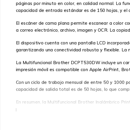
páginas por minuto en color, en calidad normal. La fu
capacidad de entrada estándar es de 150 hojas, y el 
El escáner de cama plana permite escanear a color co
a correo electrónico, archivo, imagen y OCR. La copi
El dispositivo cuenta con una pantalla LCD incorporad
garantizando una conectividad robusta y flexible. L
La Multifuncional Brother DCPT530DW incluye un cartuc
impresión móvil es compatible con Apple AirPrint, Bro
Con un ciclo de trabajo mensual de entre 50 y 1000 pá
capacidad de salida total es de 50 hojas, lo que com
En resumen, la Multifuncional Brother Inalámbrico Pr
para quienes buscan un dispositivo multifuncional de c
Especificaciones: