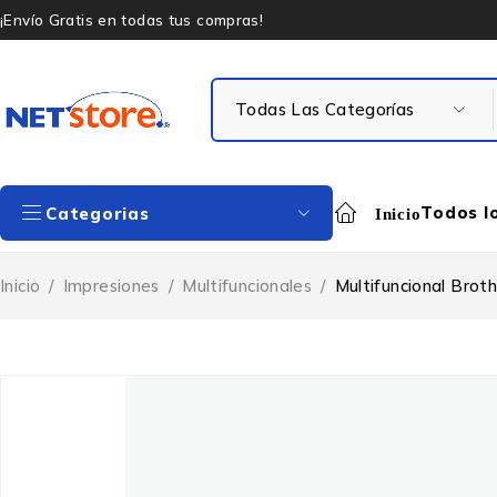
¡Envío Gratis en todas tus compras!
Todos l
Categorias
Inicio
Inicio
/
Impresiones
/
Multifuncionales
/
Multifuncional Brot