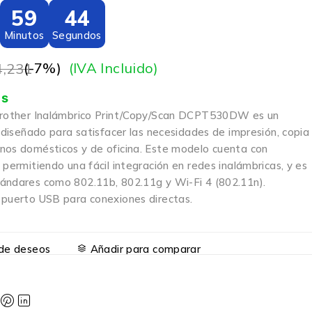
59
43
Minutos
Segundos
(-
7
%)
(IVA Incluido)
4,231
is
 Brother Inalámbrico Print/Copy/Scan DCPT530DW es un
l diseñado para satisfacer las necesidades de impresión, copia
nos domésticos y de oficina. Este modelo cuenta con
 permitiendo una fácil integración en redes inalámbricas, y es
ándares como 802.11b, 802.11g y Wi-Fi 4 (802.11n).
 puerto USB para conexiones directas.
a de deseos
Añadir para comparar