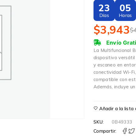
23
05
Días
Horas
$
3,943
$
Envío Grat
La Multifuncional
dispositivo versáti
y escaneo en entor
conectividad Wi-Fi,
compatible con est
Además, incluye un
Añadir a la list
SKU:
0B49333
Compartir: