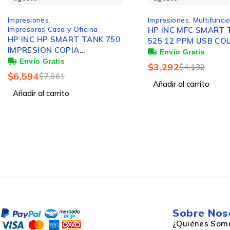
Puertos e Interfaces
Impresiones
,
Impresiones
,
Multifunci
Impresoras Casa y Oficina
HP INC MFC SMART 
HP INC HP SMART TANK 750
525 12 PPM USB CO
Cantidad de puertos USB 2.0
IMPRESION COPIA
ESCANEADO.HASTA 15 PPM
$
3,292
$
4,132
EN B/N
$
6,594
$
7,861
Impresión directa
Añadir al carrito
Añadir al carrito
Interfaz estándar
Wi-Fi directo
Velocidad de la impresión
Sobre Nos
¿Quiénes Som