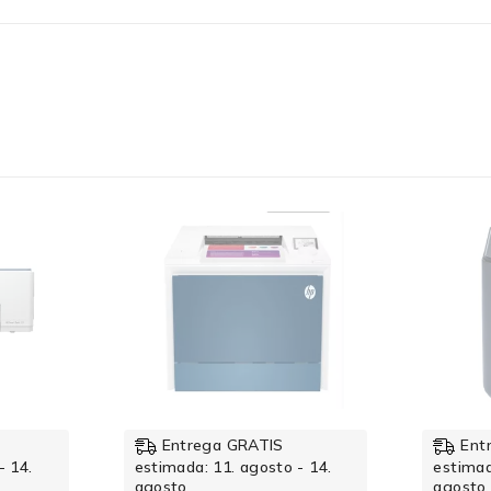
Negro/Cian/Magenta/Amarillo
128MB
-19%
Entrega GRATIS
Ent
- 14.
estimada: 11. agosto - 14.
estimad
agosto
agosto