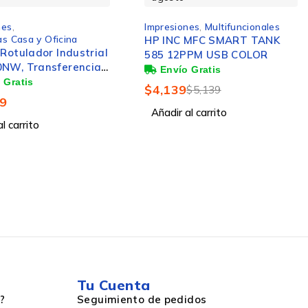
nes
,
Impresiones
,
Multifuncionales
as Casa y Oficina
HP INC MFC SMART TANK
 Rotulador Industrial
585 12PPM USB COLOR
NW, Transferencia
 360 x 360 DPI,
$
4,139
$
5,139
th, Negro
9
Añadir al carrito
l carrito
Tu Cuenta
?
Seguimiento de pedidos