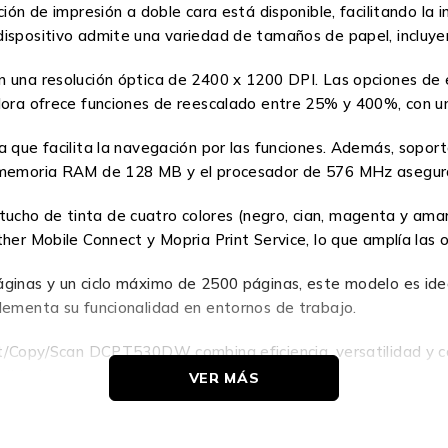
nción de impresión a doble cara está disponible, facilitando l
dispositivo admite una variedad de tamaños de papel, incluy
n una resolución óptica de 2400 x 1200 DPI. Las opciones de 
adora ofrece funciones de reescalado entre 25% y 400%, con 
a que facilita la navegación por las funciones. Además, sopor
a memoria RAM de 128 MB y el procesador de 576 MHz aseguran
ho de tinta de cuatro colores (negro, cian, magenta y amaril
ther Mobile Connect y Mopria Print Service, lo que amplía las 
ginas y un ciclo máximo de 2500 páginas, este modelo es idea
plementa su funcionalidad en entornos de trabajo.
int/Copy/Scan DCPT530DW combina eficiencia, versatilidad y 
alidad.
VER MÁS