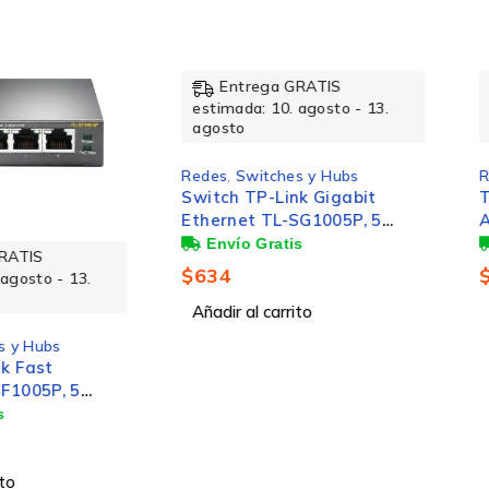
2.08 kg
Entrega GRATIS
Ent
estimada: 10. agosto - 13.
estimad
90.7 mm
agosto
agosto
Redes
,
Switches y Hubs
Redes
,
R
Switch TP-Link Gigabit
TP-Link
190.5 mm
Ethernet TL-SG1005P, 5
Archer 
Puertos 10/100/1000 (4x
Express,
PoE), 10Gbit/s, 2000
$
634
$
343
- 13.
Entradas - No Administrable
Añadir al carrito
Añadir a
s
, 5
802.11a,802.11b,802.11g,Wi-Fi 4 (802.11n),Wi-Fi 5 (80
(4x
istrable
Wi-Fi 5