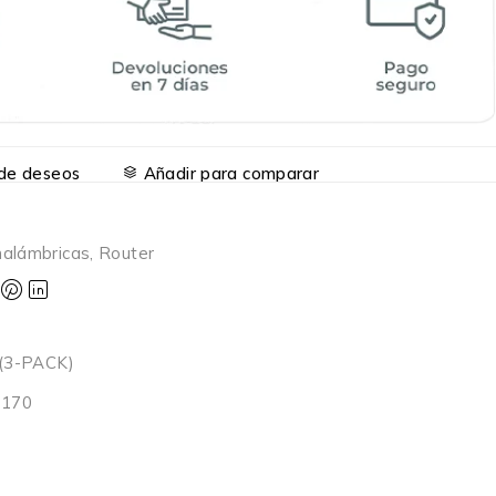
a de deseos
Añadir para comparar
nalámbricas
,
Router
(3-PACK)
0170