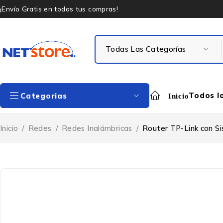
¡Envío Gratis en todas tus compras!
Todos l
Categorias
Inicio
Inicio
/
Redes
/
Redes Inalámbricas
/
Router TP-Link con Si