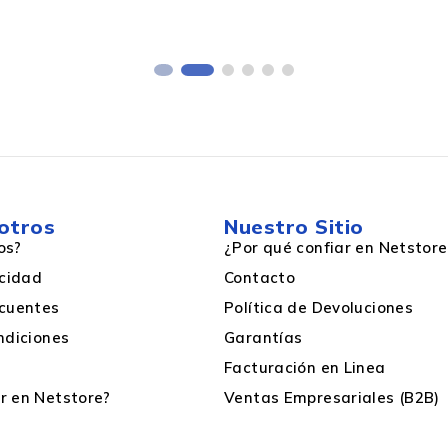
WPA-PSK,WPA2-PSK
Doble Banda 2.4/5 GHz
otros
Nuestro Sitio
os?
¿Por qué confiar en Netstore
acidad
Contacto
cuentes
Política de Devoluciones
Blanco, Gris
ndiciones
Garantías
Facturación en Linea
LAN, WLAN
 en Netstore?
Ventas Empresariales (B2B)