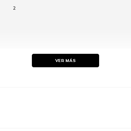
2
VER MÁS
353 mm
90.7 mm
235 mm
160 mm