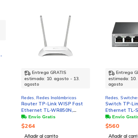
Peso del paquete
Profundidad
Ancho
Entrega GRATIS
Entrega GRATIS
estimada: 10. agosto - 13.
estimada: 10. agosto 
agosto
agosto
Características de LAN inalámbrico
Redes
,
Redes Inalámbricas
Redes
,
Switches y Hub
Router TP-Link WISP Fast
Switch TP-Link Fast
Ethernet TL-WR850N,
Ethernet TL-SF1005P
Estándares de Wi-Fi
Inalámbrico, 300Mbit/s, 5x
Puertos 10/100Mbps 
RJ-45, 2.4GHz, 2 Antenas
PoE), 1 Gbit/s, 2000
$
264
$
560
Exteriores de 5dBi
Entradas - No Admin
Máximo estándar Wi-Fi
Añadir al carrito
Añadir al carrito