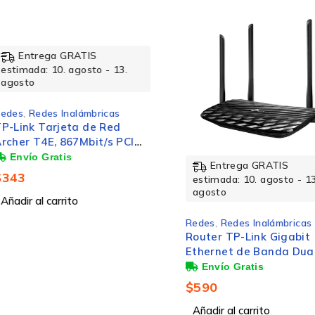
rega GRATIS
a: 10. agosto - 13.
edes Inalámbricas
 Tarjeta de Red
T4E, 867Mbit/s PCI
 2 Antenas, Wi-Fi 5
Entrega GRATIS
estimada: 10. agosto - 13.
agosto
l carrito
Redes
,
Redes Inalámbricas
Router TP-Link Gigabit
Ethernet de Banda Dual MU-
2.11ac)
MIMO AC1200 ARCHER C6,
Inalámbrico, 867Mbit/s, 5x
$
590
RJ-45, 2.4/5GHz, 4 Antenas
Externas
Añadir al carrito