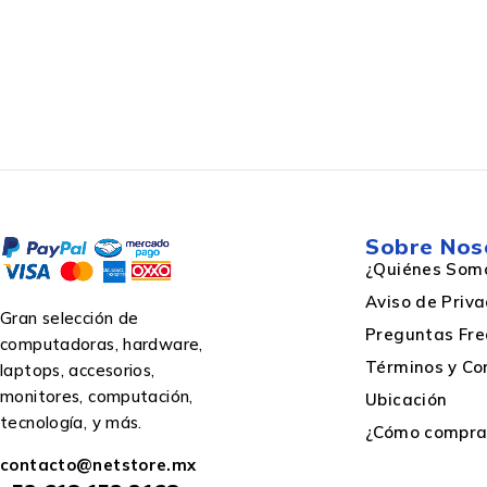
Algoritmos de seguridad
Banda Wi-Fi
Diseño
Sobre Nos
¿Quiénes Som
Aviso de Priv
Gran selección de
Preguntas Fre
Color de la carcasa
computadoras, hardware,
Términos y Co
laptops, accesorios,
monitores, computación,
Ubicación
Indicadores LED
tecnología, y más.
¿Cómo comprar
contacto@netstore.mx