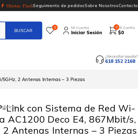
Seguimiento de pedidos
Sobre Nosotros
Contacto
Ofertas Flash
0
0
Mi Cuenta
Mi Carrito
Iniciar Sesión
$
0
¿Necesitar ayuda?
618 152 2168
/5GHz, 2 Antenas Internas – 3 Piezas
P-Link con Sistema de Red Wi-
ámbricas
la AC1200 Deco E4, 867Mbit/s,
 2 Antenas Internas – 3 Piezas