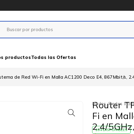
os productos
Todas las Ofertas
stema de Red Wi-Fi en Malla AC1200 Deco E4, 867Mbit/s, 2.4
Router T
Redes
,
Redes Inal
Fi en Mal
2.4/5GHz,
204 DISPONIBLES