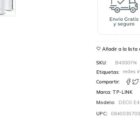
Añadir a la list
SKU:
B4000FN
redes i
Etiquetas:
Compartir:
Marca:
TP-LINK
Modelo:
DECO E4
UPC:
084003070