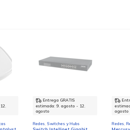
203 mm
Estado
Entrega GRATIS
Ent
 12.
estimada: 9. agosto - 12.
estimad
agosto
agosto
cas
Redes
,
Switches y Hubs
Redes
,
R
Si
atalyst
Switch Intellinet Gigabit
Mercusy