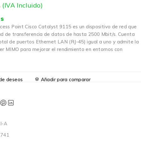
5
(IVA Incluido)
is
ccess Point Cisco Catalyst 9115 es un dispositivo de red que
ad de transferencia de datos de hasta 2500 Mbit/s. Cuenta
otal de puertos Ethernet LAN (RJ-45) igual a uno y admite la
ser MIMO para mejorar el rendimiento en entornos con
a de deseos
Añadir para comparar
I-A
1741