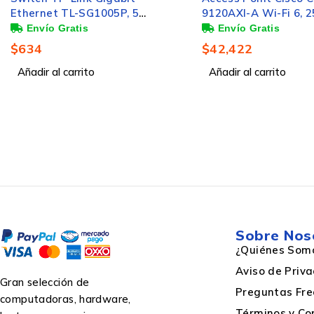
Ethernet TL-SG1005P, 5
9120AXI-A Wi-Fi 6, 
Puertos 10/100/1000 (4x
Mbit/s, 1x R
PoE), 10Gbit/s, 2000
$
634
$
42,422
Diseño
Entradas - No Administrable
Añadir al carrito
Añadir al carrito
Color del producto
Software
Sobre Nos
Radio máximo de combinación (MRC)
¿Quiénes Som
Aviso de Priv
Gran selección de
Preguntas Fre
Diversidad cíclica de cambio (CSD)
computadoras, hardware,
Términos y Co