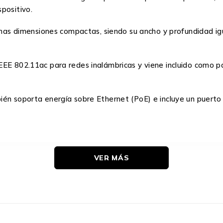
positivo.
ne unas dimensiones compactas, siendo su ancho y profundida
EE 802.11ac para redes inalámbricas y viene incluido como pa
ién soporta energía sobre Ethernet (PoE) e incluye un puerto 
VER MÁS
203 mm