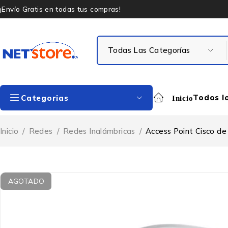
¡Envío Gratis en todas tus compras!
Todos l
Categorias
Inicio
Inicio
/
Redes
/
Redes Inalámbricas
/
Access Point Cisco de
AGOTADO