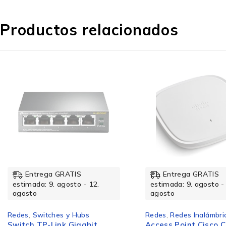
Productos relacionados
Ancho
Iluminación/Alarmas
Indicadores LED
Control de energía
Entrega GRATIS
Entrega GRATIS
estimada: 9. agosto - 12.
estimada: 9. agosto -
agosto
agosto
Redes
,
Switches y Hubs
Redes
,
Redes Inalámbri
Energía sobre Ethernet (PoE)
Switch TP-Link Gigabit
Access Point Cisco C