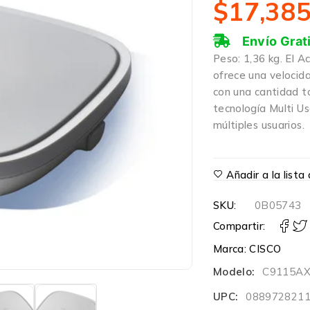
$
17,38
Envío Grat
Peso: 1,36 kg. El A
ofrece una velocid
con una cantidad t
tecnología Multi U
múltiples usuarios.
Añadir a la list
SKU:
0B05743
Compartir:
Marca:
CISCO
Modelo:
C9115AX
UPC:
088972821