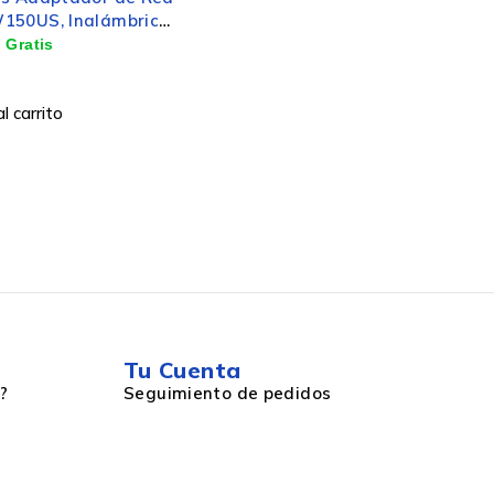
50US, Inalámbrico,
/s, Banda 2.4 GHz
l carrito
Tu Cuenta
?
Seguimiento de pedidos