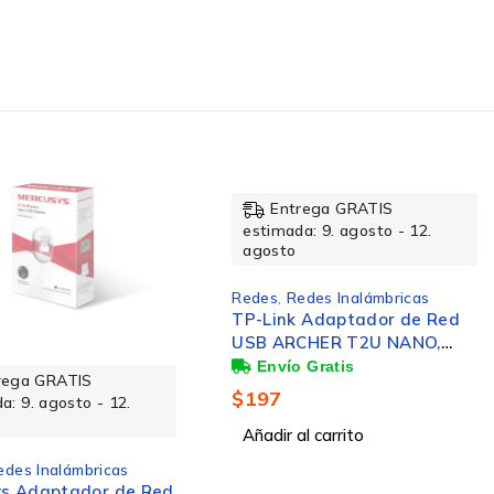
Entrega GRATIS
estimada: 9. agosto - 12.
agosto
Redes
,
Redes Inalámbricas
TP-Link Adaptador de Red
USB ARCHER T2U NANO,
Inalámbrico, WLAN, 633
rega GRATIS
Mbit/s, Doble Banda 2.4/5
$
197
a: 9. agosto - 12.
GHz
Añadir al carrito
edes Inalámbricas
s Adaptador de Red