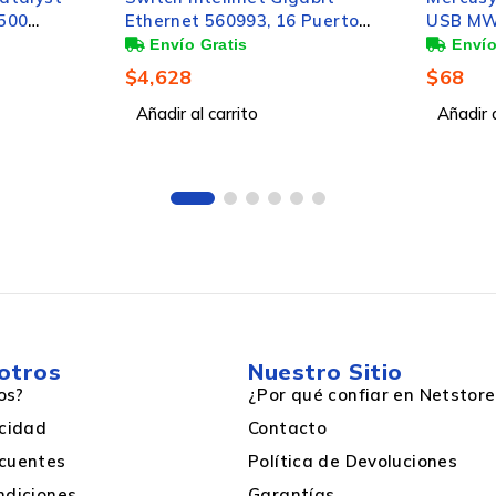
2500
Ethernet 560993, 16 Puertos
USB MW1
J-45, 2.4/5GHz
10/100/1000Mbps, 32 Gbit/s,
150Mbit
8192 Entradas - No
$
4,628
$
68
Administrable
Añadir al carrito
Añadir a
Gris
otros
Nuestro Sitio
Si
os?
¿Por qué confiar en Netstore
acidad
Contacto
cuentes
Política de Devoluciones
Si
ndiciones
Garantías