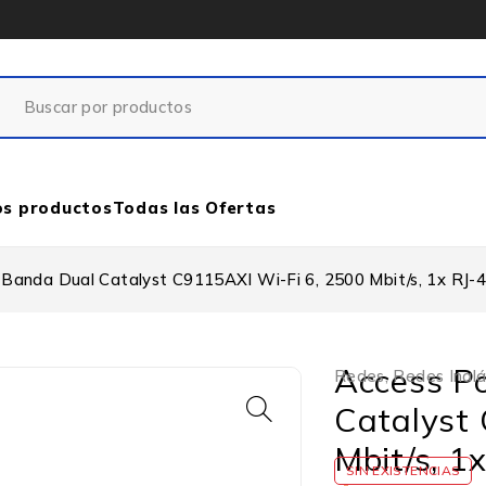
os productos
Todas las Ofertas
 Banda Dual Catalyst C9115AXI Wi-Fi 6, 2500 Mbit/s, 1x RJ-
Access Po
Redes
,
Redes Inal
Catalyst
Mbit/s, 1
SIN EXISTENCIAS