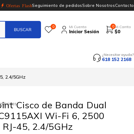
Seguimiento de pedidos
Sobre Nosotros
Contacto
Ofertas Flash
0
0
Mi Cuenta
Mi Carrito
Iniciar Sesión
$
0
¿Necesitar ayuda?
618 152 2168
45, 2.4/5GHz
int Cisco de Banda Dual
ámbricas
 C9115AXI Wi-Fi 6, 2500
x RJ-45, 2.4/5GHz