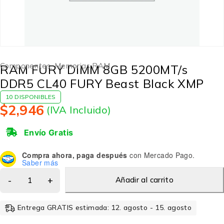
Componentes
,
Memorias RAM
RAM FURY DIMM 8GB 5200MT/s
DDR5 CL40 FURY Beast Black XMP
10 DISPONIBLES
$
2,946
(IVA Incluido)
Envío Gratis
Compra ahora, paga después
con Mercado Pago.
Saber más
Añadir al carrito
Entrega GRATIS estimada: 12. agosto - 15. agosto