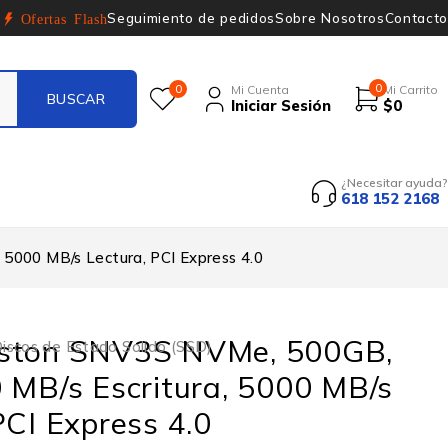
Seguimiento de pedidos
Sobre Nosotros
Contacto
Ofertas Flash
0
0
Mi Cuenta
Mi Carrito
Iniciar Sesión
$
0
¿Necesitar ayuda?
618 152 2168
5000 MB/s Lectura, PCI Express 4.0
ston SNV3S NVMe, 500GB,
iscos de Estado Solido (SSD)
 MB/s Escritura, 5000 MB/s
PCI Express 4.0