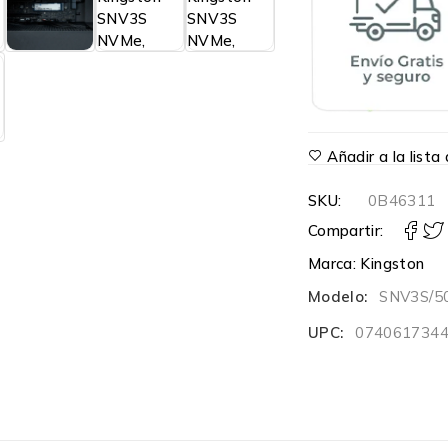
Añadir a la list
SKU:
0B46311
Compartir:
Marca:
Kingston
Modelo:
SNV3S/5
UPC:
074061734