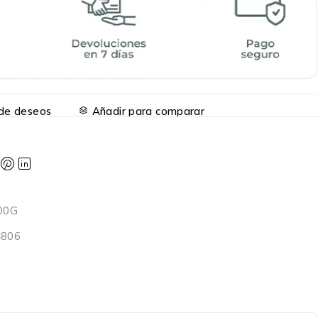
a de deseos
Añadir para comparar
00G
4806