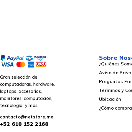
Otras características
País de origen
Sobre Nos
¿Quiénes Som
Desempeño
Aviso de Priv
Gran selección de
Preguntas Fre
computadoras, hardware,
Términos y Co
laptops, accesorios,
Componente para
monitores, computación,
Ubicación
tecnología, y más.
¿Cómo comprar
Tiempo medio entre fallos
contacto@netstore.mx
+52
618 152 2168