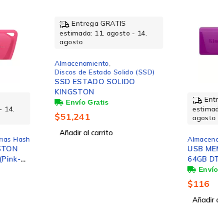
-40 – 85 °C
Entrega GRATIS
estimada: 11. agosto - 14.
M.2
agosto
Almacenamiento
,
Discos de Estado Solido (SSD)
PCI Express 4.0
SSD ESTADO SOLIDO
KINGSTON
Ent
500GB
- 14.
estimad
$
51,241
agosto
Añadir al carrito
ias Flash
Almacen
STON
USB ME
Pink-
64GB D
$
116
370.46 g
Añadir a