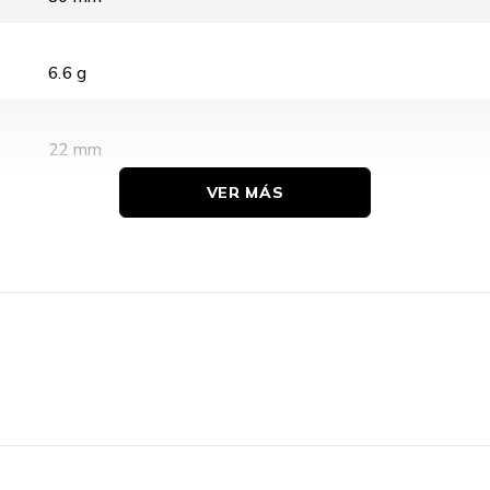
6.6 g
22 mm
VER MÁS
0 – 70 °C
10 G