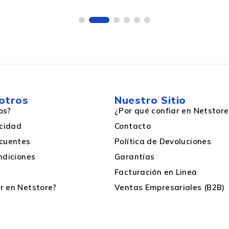
China, Taiwan
otros
Nuestro Sitio
os?
¿Por qué confiar en Netstore
acidad
Contacto
cuentes
Política de Devoluciones
ndiciones
Garantías
PC/computadora portátil
Facturación en Linea
 en Netstore?
Ventas Empresariales (B2B)
2000000 h