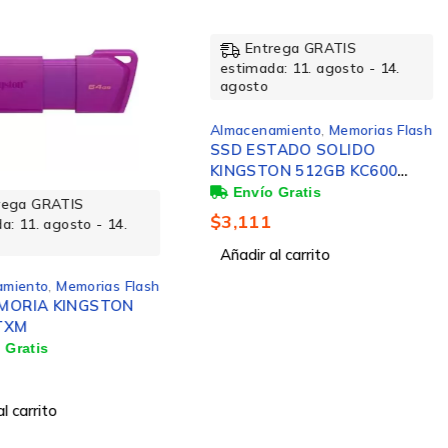
Entrega GRATIS
estimada: 11. agosto - 14.
agosto
Almacenamiento
,
Memorias Flash
SSD ESTADO SOLIDO
KINGSTON 512GB KC600
SATA3 2.5 SSD 7MM
rega GRATIS
$
3,111
a: 11. agosto - 14.
Añadir al carrito
amiento
,
Memorias Flash
MORIA KINGSTON
TXM
l carrito