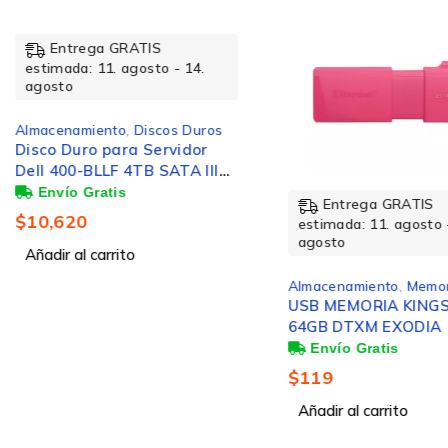
Intervalo de temperatura de almacenaje
Entrega GRATIS
estimada: 11. agosto - 14.
Factor de forma
agosto
Almacenamiento
,
Discos Duros
Disco Duro para Servidor
Interfaz
Dell 400-BLLF 4TB SATA III
3.5'' 6Gbit/s ― Fabricado por
Entrega GRATIS
Socios de Dell
$
10,620
Capacidad
estimada: 11. agosto 
agosto
Añadir al carrito
Almacenamiento
,
Memor
USB MEMORIA KING
Datos logísticos
64GB DTXM EXODIA (
Rosa)
$
119
Peso del envase completo
Añadir al carrito