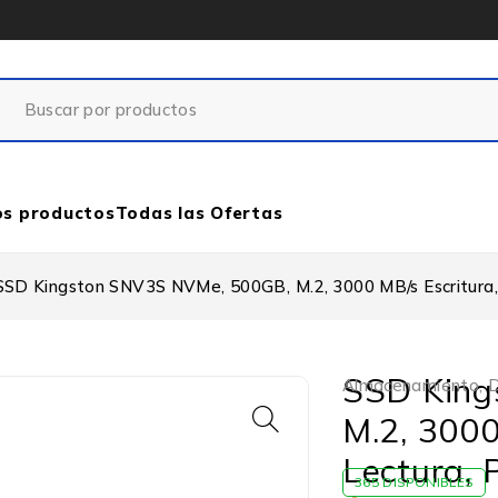
os productos
Todas las Ofertas
SSD Kingston SNV3S NVMe, 500GB, M.2, 3000 MB/s Escritura, 
SSD King
Almacenamiento
,
D
M.2, 3000
Lectura, 
365 DISPONIBLES