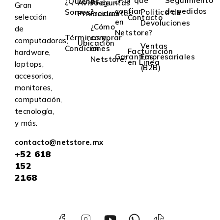
¿Por qué
Seguimiento
¿Quiénes
Aviso de
Preguntas
Gran
confiar
de pedidos
Somos?
Política de
Privacidad
Frecuentes
selección
Contacto
en
Devoluciones
¿Cómo
de
Netstore?
Términos y
comprar
computadoras,
Ubicación
Ventas
Condiciones
en
Facturación
hardware,
Garantías
Empresariales
Netstore?
en Linea
laptops,
(B2B)
accesorios,
monitores,
computación,
tecnología,
y más.
contacto@netstore.mx
+52
618
152
2168