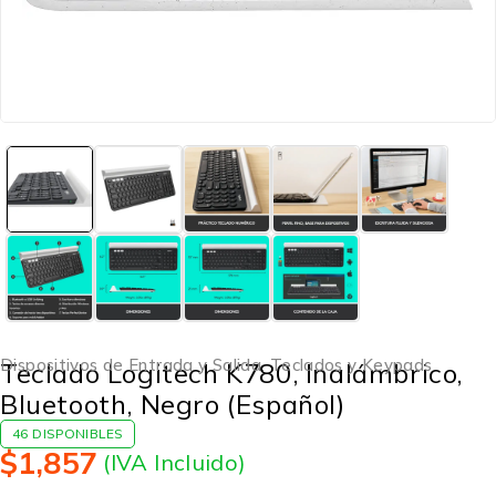
Dispositivos de Entrada y Salida
,
Teclados y Keypads
Teclado Logitech K780, Inalámbrico,
Bluetooth, Negro (Español)
46 DISPONIBLES
$
1,857
(IVA Incluido)