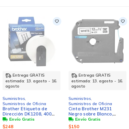
Entrega GRATIS
Entrega GRATIS
- 16.
estimada: 13. agosto - 16.
estimada: 13. agosto
agosto
agosto
Suministros
,
Suministros
,
Suministros de Oficina
Suministros de Impres
Cinta Brother M231
Tóner Brother TN-
00
Negro sobre Blanco,
Alto Rendimiento
5'',
12mm x 8m
Amarillo, 4.000 Pág
$
150
$
2,942