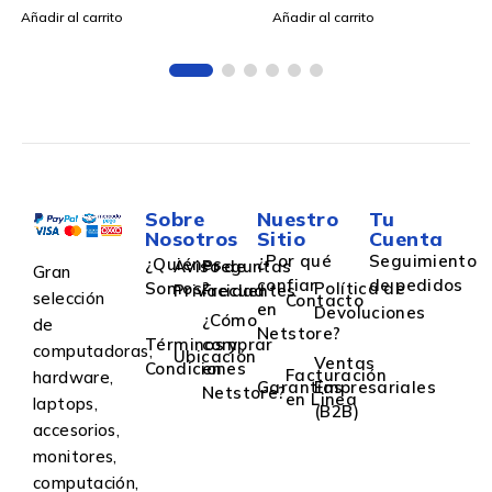
Añadir al carrito
Añadir al carrito
Sobre
Nuestro
Tu
Nosotros
Sitio
Cuenta
¿Por qué
Seguimiento
¿Quiénes
Aviso de
Preguntas
Gran
confiar
de pedidos
Somos?
Política de
Privacidad
Frecuentes
selección
Contacto
en
Devoluciones
¿Cómo
de
Netstore?
Términos y
comprar
computadoras,
Ubicación
Ventas
Condiciones
en
Facturación
hardware,
Garantías
Empresariales
Netstore?
en Linea
laptops,
(B2B)
accesorios,
monitores,
computación,