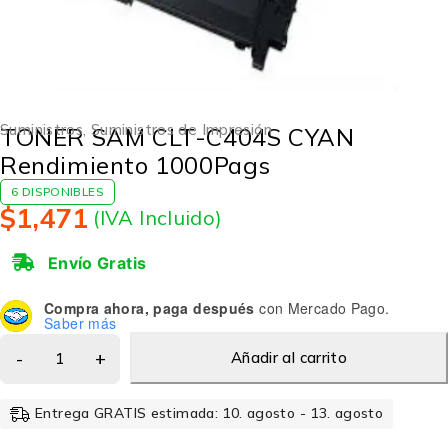
Suministros
,
Suministros de Impresión
TONER SAM CLT-C404S CYAN
Rendimiento 1000Pags
6 DISPONIBLES
$
1,471
(IVA Incluido)
Envío Gratis
Compra ahora, paga después
con Mercado Pago.
Saber más
Añadir al carrito
Entrega GRATIS estimada: 10. agosto - 13. agosto