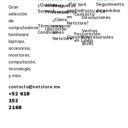
¿Por qué
Seguimiento
¿Quiénes
Aviso de
Preguntas
Gran
confiar
de pedidos
Somos?
Política de
Privacidad
Frecuentes
selección
Contacto
en
Devoluciones
¿Cómo
de
Netstore?
Términos y
comprar
computadoras,
Ubicación
Ventas
Condiciones
en
Facturación
hardware,
Garantías
Empresariales
Netstore?
en Linea
laptops,
(B2B)
accesorios,
monitores,
computación,
tecnología,
y más.
contacto@netstore.mx
+52
618
152
2168