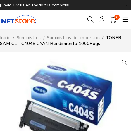
¡Envío Gratis en todas tus compras!
0
Inicio
/
Suministros
/
Suministros de Impresión
/
TONER
SAM CLT-C404S CYAN Rendimiento 1000Pags