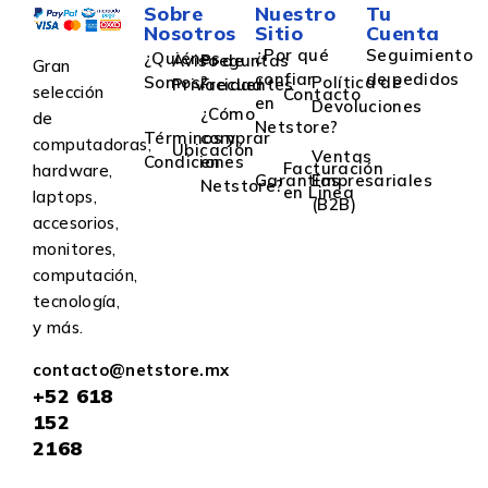
Sobre
Nuestro
Tu
Nosotros
Sitio
Cuenta
¿Por qué
Seguimiento
¿Quiénes
Aviso de
Preguntas
Gran
confiar
de pedidos
Somos?
Política de
Privacidad
Frecuentes
selección
Contacto
en
Devoluciones
¿Cómo
de
Netstore?
Términos y
comprar
computadoras,
Ubicación
Ventas
Condiciones
en
Facturación
hardware,
Garantías
Empresariales
Netstore?
en Linea
laptops,
(B2B)
accesorios,
monitores,
computación,
tecnología,
y más.
contacto@netstore.mx
+52
618
152
2168