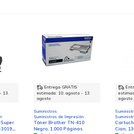
Entrega GRATIS
Ent
- 13.
estimada: 10. agosto - 13.
estimad
agosto
agosto
Suministros
,
Suminist
ón
Suministros de Impresión
Suministr
10
Cartucho Brother LC-505C
Brother
s
Cian, 1300 Páginas
Impresor