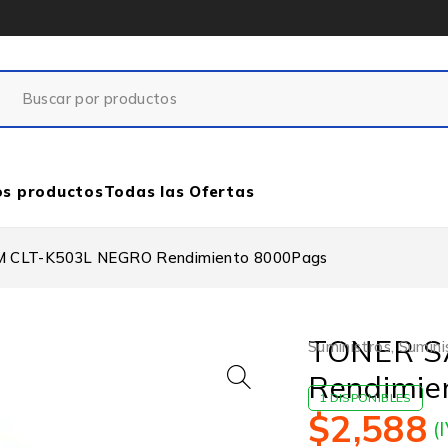
os productos
Todas las Ofertas
 CLT-K503L NEGRO Rendimiento 8000Pags
TONER S
Suministros
,
Sumini
Rendimie
1 DISPONIBLES
$
2,588
(