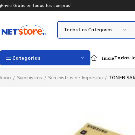
¡Envío Gratis en todas tus compras!
Todos l
Categorias
Inicio
Inicio
/
Suministros
/
Suministros de Impresión
/
TONER SAM