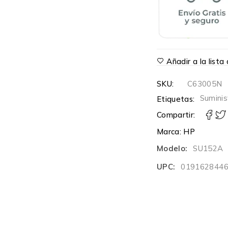
Añadir a la list
SKU:
C63005N
Suminis
Etiquetas:
Compartir:
Marca:
HP
Modelo:
SU152A
UPC:
019162844