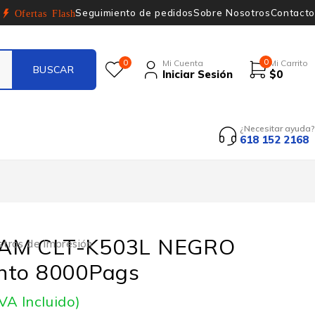
Seguimiento de pedidos
Sobre Nosotros
Contacto
Ofertas Flash
0
0
Mi Cuenta
Mi Carrito
Iniciar Sesión
$
0
¿Necesitar ayuda?
618 152 2168
AM CLT-K503L NEGRO
stros de Impresión
nto 8000Pags
IVA Incluido)