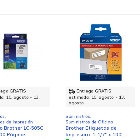
rega GRATIS
Entrega GRATIS
a: 10. agosto - 13.
estimada: 10. agosto - 13.
agosto
ros
,
Suministros
,
os de Oficina
Suministros de Impresión
 Etiquetas de
Cartucho Brother de Alto
a, 1-1/7'' x 100',
Rendimiento LC3017M