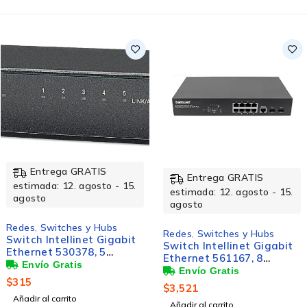
Entrega GRATIS
Entrega GRATIS
mada: 12. agosto - 15.
estimada: 12. agosto - 15.
est
sto
agosto
ag
s
,
Switches y Hubs
Redes
,
Switches y Hubs
Red
h Intellinet Gigabit
Switch Intellinet Gigabit
Rou
net 530378, 5
Ethernet 561167, 8
Eth
tos
Puertos PoE+
Alám
00/1000Mbps, 1024
10/100/1000Mbps + 2
RJ-
$
3,521
$
26
das - No
Puertos SFP, 20 Gbit/s,
Ext
r al carrito
nistrable
Añadir al carrito
Aña