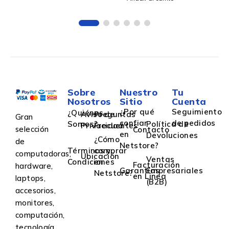
8192 Entradas -
Administrable
Sobre
Nuestro
Tu
Nosotros
Sitio
Cuenta
¿Por qué
Seguimiento
¿Quiénes
Aviso de
Preguntas
Gran
confiar
de pedidos
Somos?
Política de
Privacidad
Frecuentes
selección
Contacto
en
Devoluciones
¿Cómo
de
Netstore?
Términos y
comprar
computadoras,
Ubicación
Ventas
Condiciones
en
Facturación
hardware,
Garantías
Empresariales
Netstore?
en Linea
laptops,
(B2B)
accesorios,
monitores,
computación,
tecnología,