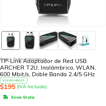
Redes
,
Redes Inalámbricas
TP-Link Adaptador de Red USB
ARCHER T2U, Inalámbrico, WLAN,
600 Mbit/s, Doble Banda 2.4/5 GHz
8 DISPONIBLES
$
195
(IVA Incluido)
Envío Gratis