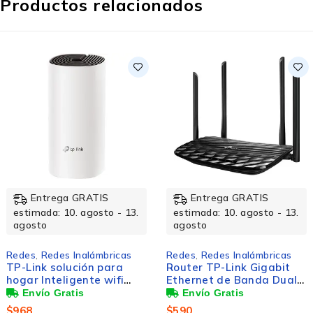
Productos relacionados
Entrega GRATIS
Entrega GRATIS
estimada: 10. agosto - 1
.
estimada: 10. agosto - 13.
agosto
agosto
Redes
,
Switches y Hubs
Redes
,
Redes Inalámbricas
Switch Intellinet Gigab
Router TP-Link Gigabit
Ethernet 530378, 5
Ethernet de Banda Dual
Puertos
za
MU-MIMO AC1200
10/100/1000Mbps, 102
$
315
ARCHER C6, Inalámbrico,
$
590
Entradas - No