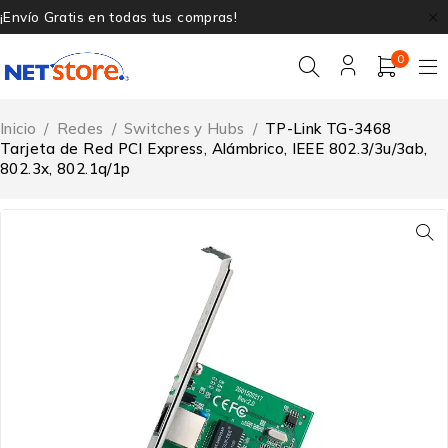
¡Envío Gratis en todas tus compras!
0
Inicio
/
Redes
/
Switches y Hubs
/
TP-Link TG-3468
Tarjeta de Red PCI Express, Alámbrico, IEEE 802.3/3u/3ab,
802.3x, 802.1q/1p