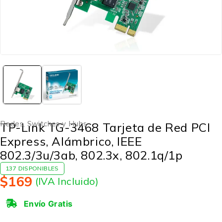
Redes
,
Switches y Hubs
TP-Link TG-3468 Tarjeta de Red PCI
Express, Alámbrico, IEEE
802.3/3u/3ab, 802.3x, 802.1q/1p
137 DISPONIBLES
$
169
(IVA Incluido)
Envío Gratis