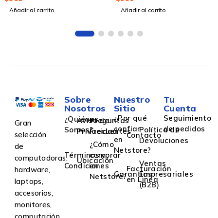
867Mbit/s, 5x RJ-45,
Añadir al carrito
Administrable
Añadir al carrito
2.4/5GHz, 4 Antenas
Externas
Sobre
Nuestro
Tu
Nosotros
Sitio
Cuenta
¿Por qué
Seguimiento
¿Quiénes
Aviso de
Preguntas
Gran
confiar
de pedidos
Somos?
Política de
Privacidad
Frecuentes
selección
Contacto
en
Devoluciones
¿Cómo
de
Netstore?
Términos y
comprar
computadoras,
Ubicación
Ventas
Condiciones
en
Facturación
hardware,
Garantías
Empresariales
Netstore?
en Linea
laptops,
(B2B)
accesorios,
monitores,
computación,