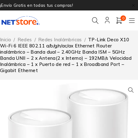
¡Envío Gratis en todas tus compras!
0
Inicio
/
Redes
/
Redes Inalámbricas
/
TP-Link Deco X10
Wi-Fi 6 IEEE 802.11 a/b/g/n/ac/ax Ethernet Router
inalámbrico – Banda dual – 2.40GHz Banda ISM – 5GHz
Banda UNII – 2 x Antena(2 x Interno) – 192MB/s Velocidad
Inalámbrica – 1 x Puerto de red – 1 x Broadband Port –
Gigabit Ethernet