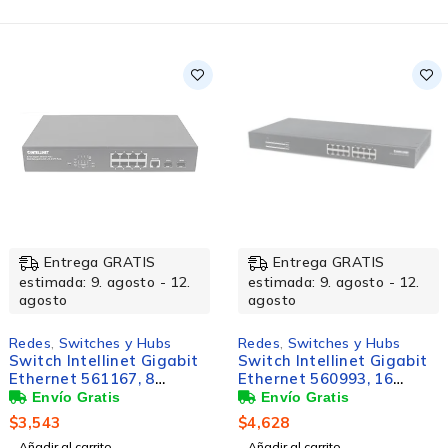
TIS
Entrega GRATIS
Entrega G
sto - 12.
estimada: 9. agosto - 12.
estimada: 9. ag
agosto
agosto
y Hubs
Redes
,
Switches y Hubs
Redes
,
Switches
t Gigabit
Switch Intellinet Gigabit
Perfect Choic
, 8
Ethernet 560993, 16
- USB-A 3.1, U
Puertos
Gbit/s
s + 2
10/100/1000Mbps, 32
$
4,628
$
142
Gbit/s,
Gbit/s, 8192 Entradas -
Añadir al carrito
Añadir al carrito