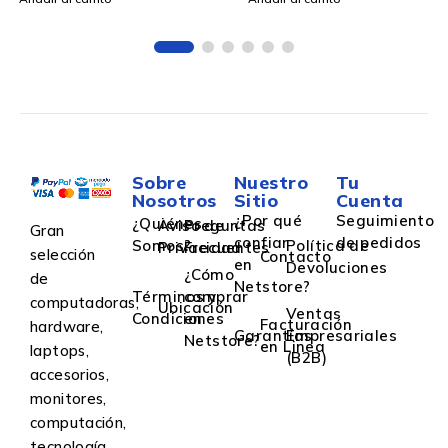
-
No Administrable
Sobre
Nuestro
Tu
Nosotros
Sitio
Cuenta
¿Por qué
Seguimiento
¿Quiénes
Aviso de
Preguntas
Gran
confiar
de pedidos
Somos?
Política de
Privacidad
Frecuentes
selección
Contacto
en
Devoluciones
¿Cómo
de
Netstore?
Términos y
comprar
computadoras,
Ubicación
Ventas
Condiciones
en
Facturación
hardware,
Garantías
Empresariales
Netstore?
en Linea
laptops,
(B2B)
accesorios,
monitores,
computación,
tecnología,