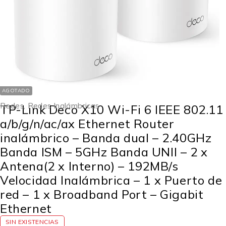
AGOTADO
Redes
,
Redes Inalámbricas
TP-Link Deco X10 Wi-Fi 6 IEEE 802.11
a/b/g/n/ac/ax Ethernet Router
inalámbrico – Banda dual – 2.40GHz
Banda ISM – 5GHz Banda UNII – 2 x
Antena(2 x Interno) – 192MB/s
Velocidad Inalámbrica – 1 x Puerto de
red – 1 x Broadband Port – Gigabit
Ethernet
SIN EXISTENCIAS