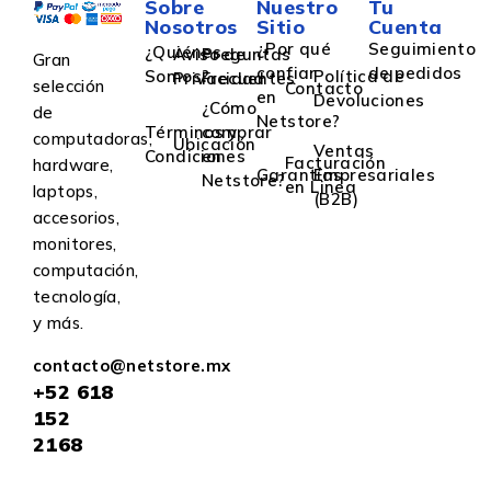
Sobre
Nuestro
Tu
Nosotros
Sitio
Cuenta
¿Por qué
Seguimiento
¿Quiénes
Aviso de
Preguntas
Gran
confiar
de pedidos
Somos?
Política de
Privacidad
Frecuentes
selección
Contacto
en
Devoluciones
¿Cómo
de
Netstore?
Términos y
comprar
computadoras,
Ubicación
Ventas
Condiciones
en
Facturación
hardware,
Garantías
Empresariales
Netstore?
en Linea
laptops,
(B2B)
accesorios,
monitores,
computación,
tecnología,
y más.
contacto@netstore.mx
+52
618
152
2168