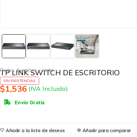
Redes
,
Switches y Hubs
TP LINK SWITCH DE ESCRITORIO
SIN EXISTENCIAS
$
1,536
(IVA Incluido)
Envío Gratis
Añadir a la lista de deseos
Añadir para comparar