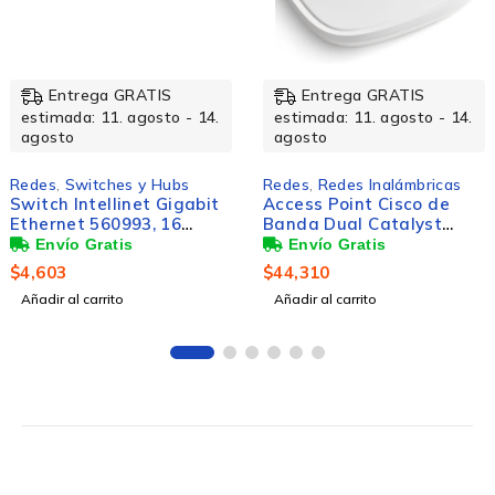
Entrega GRATIS
Entrega GRATIS
estimada: 11. agosto - 14.
estimada: 11. agosto - 14.
agosto
agosto
Redes
,
Switches y Hubs
Redes
,
Redes Inalámbricas
Switch Intellinet Gigabit
Access Point Cisco de
Ethernet 560993, 16
Banda Dual Catalyst
Puertos
C9130AXI, 1x RJ-45,
10/100/1000Mbps, 32
2.4/5GHz
$
4,603
$
44,310
Gbit/s, 8192 Entradas -
Añadir al carrito
Añadir al carrito
No Administrable