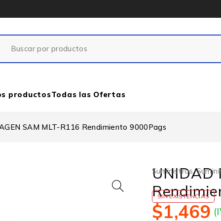
os productos
Todas las Ofertas
AGEN SAM MLT-R116 Rendimiento 9000Pags
UNIDAD 
Suministros
,
Sumini
Rendimie
SIN EXISTENCIAS
$
1,469
(