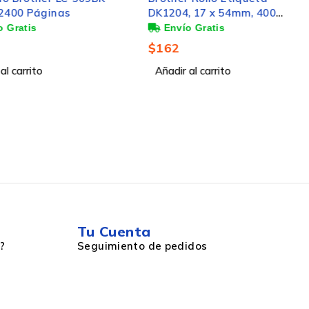
2400 Páginas
DK1204, 17 x 54mm, 400
Etiquetas, para Brother QL-
500/QL-550
$
162
l carrito
Añadir al carrito
Tu Cuenta
?
Seguimiento de pedidos