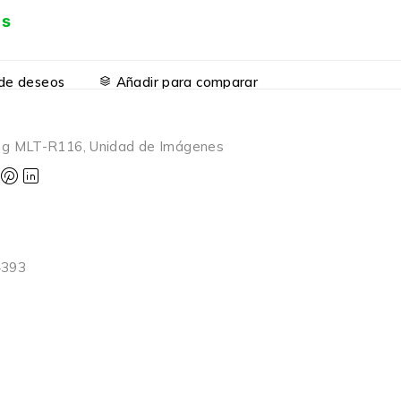
is
a de deseos
Añadir para comparar
ng MLT-R116
,
Unidad de Imágenes
4393