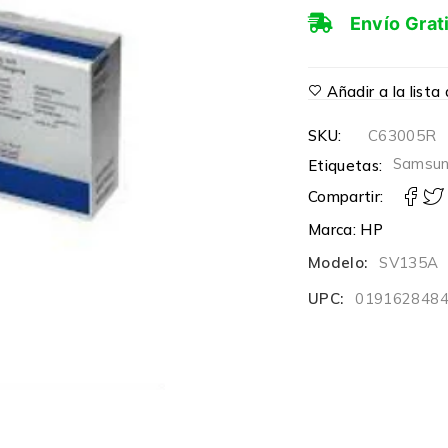
Envío Grat
Añadir a la list
SKU:
C63005R
Samsu
Etiquetas:
Compartir:
Marca:
HP
Modelo:
SV135A
UPC:
019162848