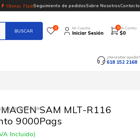
Seguimiento de pedidos
Sobre Nosotros
Contacto
Ofertas Flash
0
0
Mi Cuenta
Mi Carrito
Iniciar Sesión
$
0
¿Necesitar ayuda?
618 152 2168
IMAGEN SAM MLT-R116
stros de Impresión
nto 9000Pags
IVA Incluido)