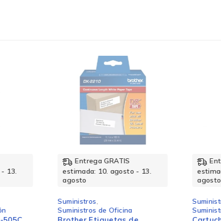
Entrega GRATIS
Ent
- 13.
estimada: 10. agosto - 13.
estimad
agosto
agosto
Suministros
,
Suminist
ón
Suministros de Oficina
Suminist
-505C
Brother Etiquetas de
Cartuch