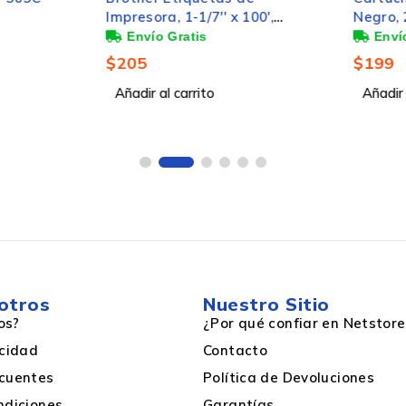
Impresora, 1-1/7'' x 100',
Negro, 
Blanco/Negro
$
205
$
199
Añadir al carrito
Añadir a
otros
Nuestro Sitio
os?
¿Por qué confiar en Netstore
acidad
Contacto
cuentes
Política de Devoluciones
ndiciones
Garantías