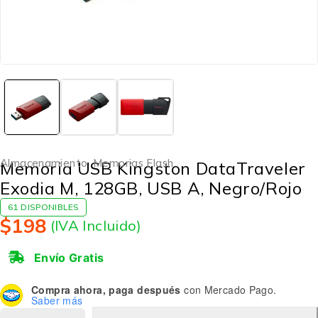
Almacenamiento
,
Memorias Flash
Memoria USB Kingston DataTraveler
Exodia M, 128GB, USB A, Negro/Rojo
61 DISPONIBLES
$
198
(IVA Incluido)
Envío Gratis
Compra ahora, paga después
con Mercado Pago.
Saber más