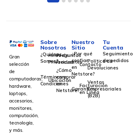
Sobre
Nuestro
Tu
Nosotros
Sitio
Cuenta
¿Por qué
Seguimiento
¿Quiénes
Aviso de
Preguntas
Gran
confiar
de pedidos
Somos?
Política de
Privacidad
Frecuentes
selección
Contacto
en
Devoluciones
¿Cómo
de
Netstore?
Términos y
comprar
computadoras,
Ubicación
Ventas
Condiciones
en
Facturación
hardware,
Garantías
Empresariales
Netstore?
en Linea
laptops,
(B2B)
accesorios,
monitores,
computación,
tecnología,
y más.