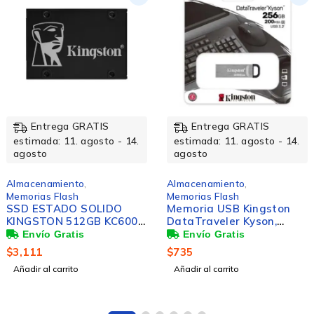
 GRATIS
Entrega GRATIS
Entreg
. agosto - 14.
estimada: 11. agosto - 14.
estimada: 1
agosto
agosto
to
,
Almacenamiento
,
Almacenamie
h
Memorias Flash
Memorias Fl
 SOLIDO
Memoria USB Kingston
Memoria U
12GB KC600
DataTraveler Kyson,
DataTravel
SSD 7MM
256GB, USB-A 3.0,
128GB, USB
Lectura 200MB/s,
$
735
$
194
Escritura 60MB/s, Plata
o
Añadir al carrito
Añadir al carr