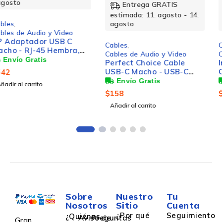
Entrega GRATIS
Entrega GRATIS
estimada: 11. agosto - 14.
estimada: 11. agosto - 14.
agosto
agosto
Cables
,
Cables
,
Cables de Audio y Video
Cables de Audio y Video
Perfect Choice Cable
Intellinet Cable Patch
USB-C Macho - USB-C
Cat6 UTP RJ-45 Macho -
Macho, 2 Metros
RJ-45 Macho, 5 Metros,
Negro
$
158
$
119
Añadir al carrito
Añadir al carrito
Sobre
Nuestro
Tu
Nosotros
Sitio
Cuenta
¿Por qué
Seguimiento
¿Quiénes
Aviso de
Preguntas
Gran