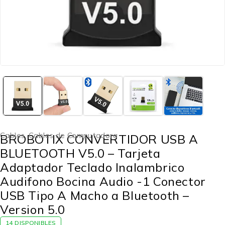
Cables
,
Cables de Computadora
BROBOTIX CONVERTIDOR USB A
BLUETOOTH V5.0 – Tarjeta
Adaptador Teclado Inalambrico
Audifono Bocina Audio -1 Conector
USB Tipo A Macho a Bluetooth –
Version 5.0
14 DISPONIBLES