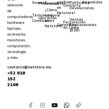
confiar
de pedidos
Somos?
Política de
Privacidad
Frecuentes
selección
Contacto
en
Devoluciones
¿Cómo
de
Netstore?
Términos y
comprar
computadoras,
Ubicación
Ventas
Condiciones
en
Facturación
hardware,
Garantías
Empresariales
Netstore?
en Linea
laptops,
(B2B)
accesorios,
monitores,
computación,
tecnología,
y más.
contacto@netstore.mx
+52
618
152
2168