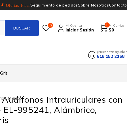
Seguimiento de pedidos
Sobre Nosotros
Contacto
Ofertas Flash
0
0
Mi Cuenta
Mi Carrito
Iniciar Sesión
$
0
¿Necesitar ayuda?
618 152 2168
Gris
 Audífonos Intrauriculares con
ios Música
 EL-995241, Alámbrico,
is