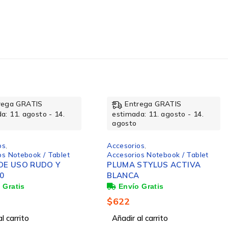
rega GRATIS
Entrega GRATIS
a: 11. agosto - 14.
estimada: 11. agosto - 14.
agosto
os
,
Accesorios
,
Accesorios Música
os Notebook / Tablet
Logitech Audífonos Zone
STYLUS ACTIVA
Vibe Wireless UC,
A
Inalámbrico, USB-A/USB-C,
Grafito
$
2,902
Añadir al carrito
l carrito