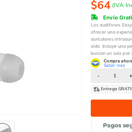
$
64
(IVA In
Envío Grat
Los audífonos Easy
ofrecer una experie
auriculares intraau
oído. Incluye una p
buscan un solo par 
Compra ahor
Saber más
Entrega GRATIS