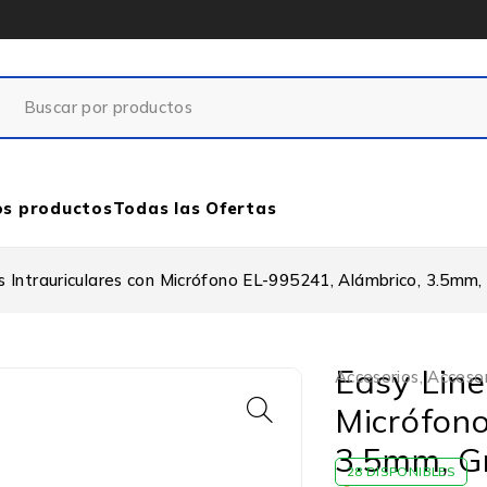
os productos
Todas las Ofertas
 Intrauriculares con Micrófono EL-995241, Alámbrico, 3.5mm, 
Easy Line
Accesorios
,
Accesor
Micrófono
3.5mm, Gr
28 DISPONIBLES