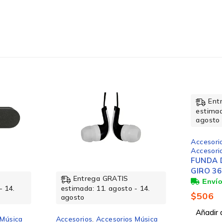
Alámbrico
No
Entrega GRATIS
Ent
Si
estimada: 11. agosto - 14.
estimad
agosto
agosto
Accesorios
,
Accesori
No
Accesorios Notebook / Tablet
Accesori
FUNDA DE USO RUDO Y
PLUMA 
GIRO 360
BLANC
- 14.
$
506
$
622
Añadir al carrito
Añadir a
 Música