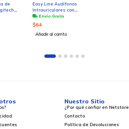
Intraaural
,
s,
o
Dentro de oído
No
otros
Nuestro Sitio
1 Pieza
os?
¿Por qué confiar en Netstore
acidad
Contacto
cuentes
Política de Devoluciones