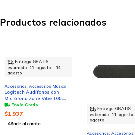
Productos relacionados
Tecnología de conectividad
Conexión USB
3.5 mm connector
2.5 mm connector
Entrega GRATIS
Entrega GRATIS
estimada: 11. agosto - 14.
estimada: 11. agosto 
Auriculares
agosto
agosto
Accesorios
,
Accesorios Música
Accesorios
,
Accesorios