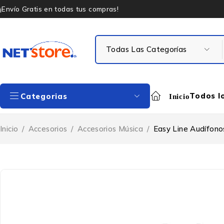
¡Envío Gratis en todas tus compras!
Todos l
Categorias
Inicio
Inicio
/
Accesorios
/
Accesorios Música
/
Easy Line Audífonos