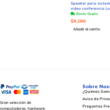
Speaker para sistema de
Easy Line Audífonos
Audifonos
video conferencia Logitech
Intrauriculares con
Rally, Manos Libres,
Micrófono EL-995234
Alámbrico. Color Negro
Alámbrico, 1.2 Metro
$
9,286
$
64
3.5mm, Negro/Blanc
Estilo de uso
Añadir al carrito
Añadir al carrito
Otras características
Bluetooth
Sobre Nos
Número de productos incluidos
¿Quiénes Som
Aviso de Priv
Gran selección de
Preguntas Fre
computadoras, hardware,
Diseño