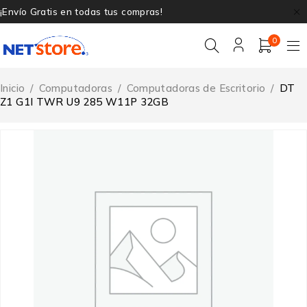
¡Envío Gratis en todas tus compras!
0
Inicio
/
Computadoras
/
Computadoras de Escritorio
/
DT
Z1 G1I TWR U9 285 W11P 32GB