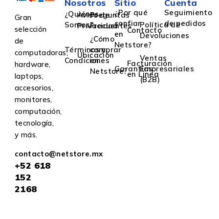
Nosotros
Sitio
Cuenta
¿Por qué
Seguimiento
¿Quiénes
Aviso de
Preguntas
Gran
confiar
de pedidos
Somos?
Política de
Privacidad
Frecuentes
selección
Contacto
en
Devoluciones
¿Cómo
de
Netstore?
Términos y
comprar
computadoras,
Ubicación
Ventas
Condiciones
en
Facturación
hardware,
Garantías
Empresariales
Netstore?
en Linea
laptops,
(B2B)
accesorios,
monitores,
computación,
tecnología,
y más.
contacto@netstore.mx
+52
618
152
2168