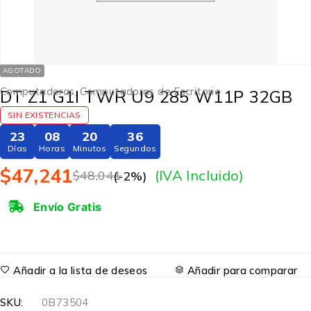
AGOTADO
Computadoras
,
Computadoras de Escritorio
DT Z1 G1I TWR U9 285 W11P 32GB
SIN EXISTENCIAS
23
08
20
36
Días
Horas
Minutos
Segundos
$
47,241
(IVA Incluido)
$
48,041
(-
2
%)
Envío Gratis
Añadir a la lista de deseos
Añadir para comparar
SKU:
0B73504