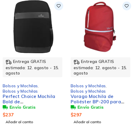
Entrega GRATIS
Entrega GRATIS
estimada: 12. agosto - 15.
estimada: 12. agosto - 15.
agosto
agosto
lsos y Mochilas
,
Bolsos y Mochilas
,
lsos y Mochilas
Bolsos y Mochilas
rfect Choice Mochila
Vorago Mochila de
ld de
Poliéster BP-200 para
liéster/Poliuretano
Laptop 15.6", Rojo
ra Laptop 15.6", Negro
237
$
297
ñadir al carrito
Añadir al carrito