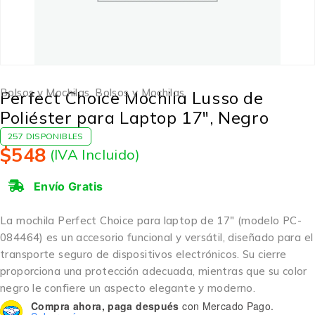
Bolsos y Mochilas
,
Bolsos y Mochilas
Perfect Choice Mochila Lusso de
Poliéster para Laptop 17″, Negro
257 DISPONIBLES
$
548
(IVA Incluido)
Envío Gratis
La mochila Perfect Choice para laptop de 17″ (modelo PC-
084464) es un accesorio funcional y versátil, diseñado para el
transporte seguro de dispositivos electrónicos. Su cierre
proporciona una protección adecuada, mientras que su color
negro le confiere un aspecto elegante y moderno.
Compra ahora, paga después
con Mercado Pago.