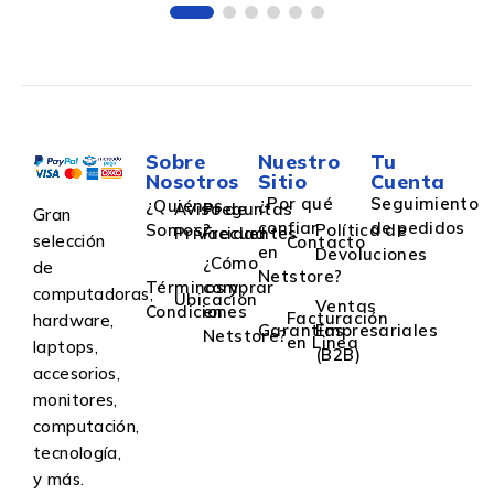
Sobre
Nuestro
Tu
Nosotros
Sitio
Cuenta
¿Por qué
Seguimiento
¿Quiénes
Aviso de
Preguntas
Gran
confiar
de pedidos
Somos?
Política de
Privacidad
Frecuentes
selección
Contacto
en
Devoluciones
¿Cómo
de
Netstore?
Términos y
comprar
computadoras,
Ubicación
Ventas
Condiciones
en
Facturación
hardware,
Garantías
Empresariales
Netstore?
en Linea
laptops,
(B2B)
accesorios,
monitores,
computación,
tecnología,
y más.