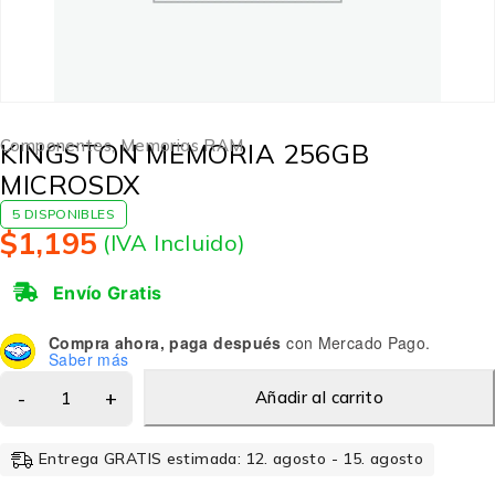
Componentes
,
Memorias RAM
KINGSTON MEMORIA 256GB
MICROSDX
5 DISPONIBLES
$
1,195
(IVA Incluido)
Envío Gratis
Compra ahora, paga después
con Mercado Pago.
Saber más
Añadir al carrito
Entrega GRATIS estimada: 12. agosto - 15. agosto