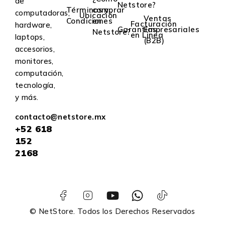
de
Netstore?
Términos y
comprar
computadoras,
Ubicación
Ventas
Condiciones
en
Facturación
hardware,
Garantías
Empresariales
Netstore?
en Linea
laptops,
(B2B)
accesorios,
monitores,
computación,
tecnología,
y más.
contacto@netstore.mx
+52
618
152
2168
© NetStore. Todos los Derechos Reservados