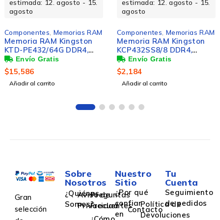
estimada: 12. agosto - 15.
estimada: 12. agosto - 15.
agosto
agosto
Componentes
,
Memorias RAM
Componentes
,
Memorias RAM
Memoria RAM Kingston
Memoria RAM Kingston
KTD-PE432/64G DDR4,
KCP432SS8/8 DDR4,
3200MHz, 64GB, ECC,
3200MHz, 8GB, Non-ECC,
CL22, DIMM
CL22, SO-DIMM
$
15,586
$
2,184
Añadir al carrito
Añadir al carrito
Sobre
Nuestro
Tu
Nosotros
Sitio
Cuenta
¿Por qué
Seguimiento
¿Quiénes
Aviso de
Preguntas
Gran
confiar
de pedidos
Somos?
Política de
Privacidad
Frecuentes
selección
Contacto
en
Devoluciones
¿Cómo