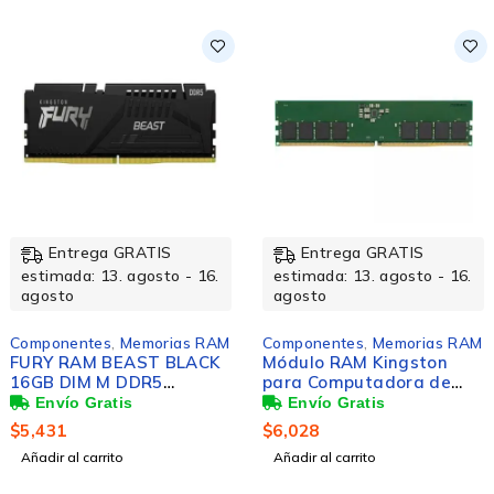
Entrega GRATIS
Entrega GRATIS
estimada: 13. agosto - 16.
estimada: 13. agosto - 16.
agosto
agosto
Componentes
,
Memorias RAM
Componentes
,
Memorias RAM
FURY RAM BEAST BLACK
Módulo RAM Kingston
16GB DIM M DDR5
para Computadora de
5200MHZ
escritorio - 16GB - DDR5-
5600/PC5-44800 DDR5
$
5,431
$
6,028
SDRAM - 5600MHz
Añadir al carrito
Añadir al carrito
Single-rank Memoria -
CL46 - 1.10V - No-ECC -