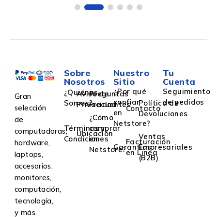
Sin búfer - 288-clavijas -
DIMM - Toda la vida útil
Garantía
Sobre
Nuestro
Tu
Nosotros
Sitio
Cuenta
¿Por qué
Seguimiento
¿Quiénes
Aviso de
Preguntas
Gran
confiar
de pedidos
Somos?
Política de
Privacidad
Frecuentes
selección
Contacto
en
Devoluciones
¿Cómo
de
Netstore?
Términos y
comprar
computadoras,
Ubicación
Ventas
Condiciones
en
Facturación
hardware,
Garantías
Empresariales
Netstore?
en Linea
laptops,
(B2B)
accesorios,
monitores,
computación,
tecnología,
y más.