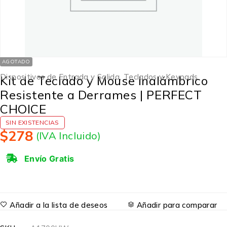
AGOTADO
Dispositivos de Entrada y Salida
,
Teclados y Keypads
Kit de Teclado y Mouse Inalámbrico
Resistente a Derrames | PERFECT
CHOICE
SIN EXISTENCIAS
$
278
(IVA Incluido)
Envío Gratis
Añadir a la lista de deseos
Añadir para comparar