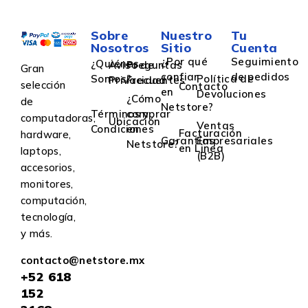
Sobre
Nuestro
Tu
Nosotros
Sitio
Cuenta
¿Por qué
Seguimiento
¿Quiénes
Aviso de
Preguntas
Gran
confiar
de pedidos
Somos?
Política de
Privacidad
Frecuentes
selección
Contacto
en
Devoluciones
¿Cómo
de
Netstore?
Términos y
comprar
computadoras,
Ubicación
Ventas
Condiciones
en
Facturación
hardware,
Garantías
Empresariales
Netstore?
en Linea
laptops,
(B2B)
accesorios,
monitores,
computación,
tecnología,
y más.
contacto@netstore.mx
+52
618
152