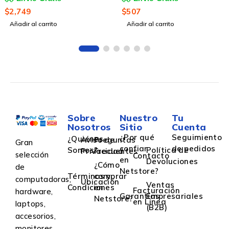
A/USB-C, Grafito
Met
49
$
507
$
2,
r al carrito
Añadir al carrito
Aña
Sobre
Nuestro
Tu
Nosotros
Sitio
Cuenta
¿Por qué
Seguimiento
¿Quiénes
Aviso de
Preguntas
Gran
confiar
de pedidos
Somos?
Política de
Privacidad
Frecuentes
selección
Contacto
en
Devoluciones
¿Cómo
de
Netstore?
Términos y
comprar
computadoras,
Ubicación
Ventas
Condiciones
en
Facturación
hardware,
Garantías
Empresariales
Netstore?
en Linea
laptops,
(B2B)
accesorios,
monitores,