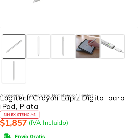
Accesorios
,
Accesorios Notebook / Tablet
Logitech Crayon Lápiz Digital para
iPad, Plata
SIN EXISTENCIAS
$
1,857
(IVA Incluido)
Envío Gratis