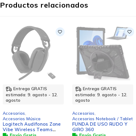
Productos relacionados
Entrega GRATIS
Entrega GRATIS
mada: 9. agosto - 12.
estimada: 9. agosto - 12.
est
sto
agosto
ag
orios
,
Accesorios
,
Acce
orios Música
Accesorios Notebook / Tablet
Acce
tech Audífonos Zone
FUNDA DE USO RUDO Y
Pol
 Wireless Teams
GIRO 360
Mic
on, Inalámbrico,
5220