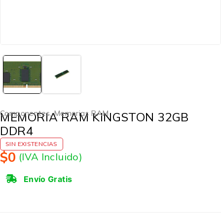
Componentes
,
Memorias RAM
MEMORIA RAM KINGSTON 32GB
DDR4
SIN EXISTENCIAS
$
0
(IVA Incluido)
Envío Gratis