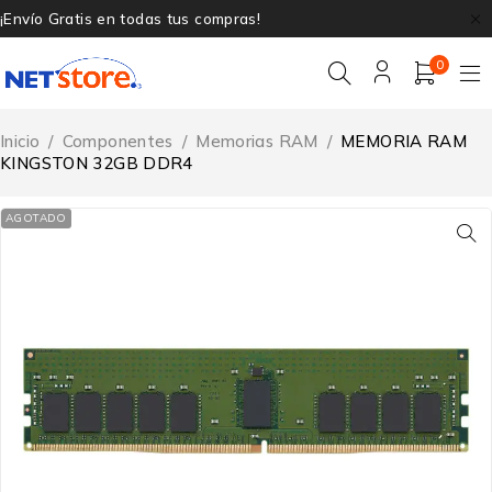
¡Envío Gratis en todas tus compras!
0
Inicio
/
Componentes
/
Memorias RAM
/
MEMORIA RAM
KINGSTON 32GB DDR4
AGOTADO