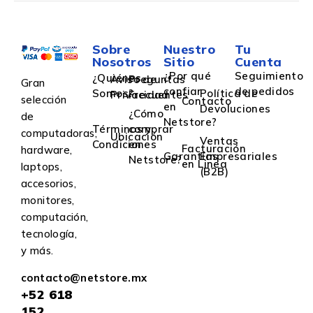
Sobre
Nuestro
Tu
Nosotros
Sitio
Cuenta
¿Por qué
Seguimiento
¿Quiénes
Aviso de
Preguntas
Gran
confiar
de pedidos
Somos?
Política de
Privacidad
Frecuentes
selección
Contacto
en
Devoluciones
¿Cómo
de
Netstore?
Términos y
comprar
computadoras,
Ubicación
Ventas
Condiciones
en
Facturación
hardware,
Garantías
Empresariales
Netstore?
en Linea
laptops,
(B2B)
accesorios,
monitores,
computación,
tecnología,
y más.
contacto@netstore.mx
+52
618
152